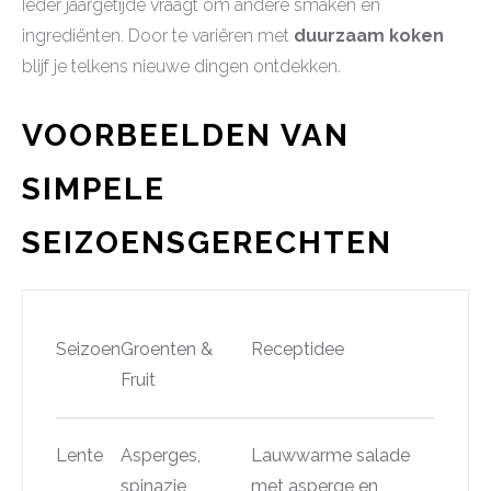
Ieder jaargetijde vraagt om andere smaken en
ingrediënten. Door te variëren met
duurzaam koken
blijf je telkens nieuwe dingen ontdekken.
VOORBEELDEN VAN
SIMPELE
SEIZOENSGERECHTEN
Seizoen
Groenten &
Receptidee
Fruit
Lente
Asperges,
Lauwwarme salade
spinazie,
met asperge en