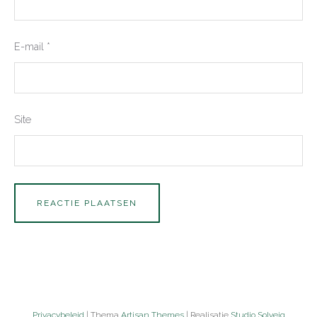
E-mail
*
Site
Privacybeleid
| Thema
Artisan Themes
| Realisatie
Studio Solveig