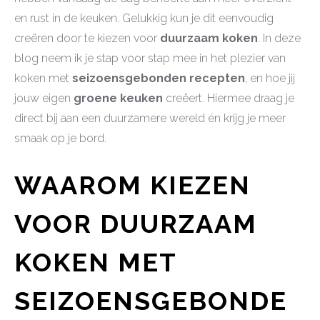
en rust in de keuken. Gelukkig kun je dit eenvoudig
creëren door te kiezen voor
duurzaam koken
. In deze
blog neem ik je stap voor stap mee in het plezier van
koken met
seizoensgebonden recepten
, en hoe jij
jouw eigen
groene keuken
creëert. Hiermee draag je
direct bij aan een duurzamere wereld én krijg je meer
smaak op je bord.
WAAROM KIEZEN
VOOR DUURZAAM
KOKEN MET
SEIZOENSGEBONDE