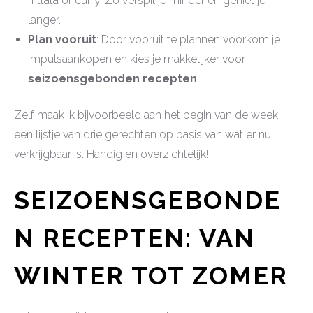
frittata of curry. Zo verspil je minder en geniet je
langer.
Plan vooruit
: Door vooruit te plannen voorkom je
impulsaankopen en kies je makkelijker voor
seizoensgebonden recepten
.
Zelf maak ik bijvoorbeeld aan het begin van de week
een lijstje van drie gerechten op basis van wat er nu
verkrijgbaar is. Handig én overzichtelijk!
SEIZOENSGEBONDE
N RECEPTEN: VAN
WINTER TOT ZOMER