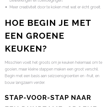
bewerkingen en toevoegingen.
Meer creativiteit door te koken met wat er écht groeit.
HOE BEGIN JE MET
EEN GROENE
KEUKEN?
Misschien voelt het groots om je keuken helemaal om te
gooien, maar kleine stappen maken een groot verschil.
Begin met een basis aan seizoensgroenten en -fruit, en
bouw langzaam verder.
STAP-VOOR-STAP NAAR