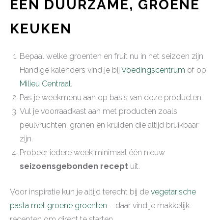
EEN DUURZAME, GROENE
KEUKEN
Bepaal welke groenten en fruit nu in het seizoen zijn.
Handige kalenders vind je bij
Voedingscentrum
of op
Milieu Centraal
.
Pas je weekmenu aan op basis van deze producten.
Vul je voorraadkast aan met producten zoals
peulvruchten, granen en kruiden die altijd bruikbaar
zijn.
Probeer iedere week minimaal één nieuw
seizoensgebonden recept
uit.
Voor inspiratie kun je altijd terecht bij de
vegetarische
pasta met groene groenten
– daar vind je makkelijk
recepten om direct te starten.