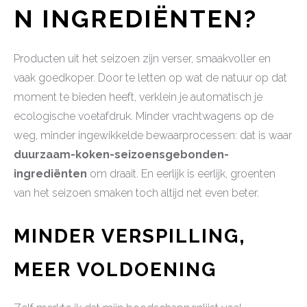
N INGREDIËNTEN?
Producten uit het seizoen zijn verser, smaakvoller en
vaak goedkoper. Door te letten op wat de natuur op dat
moment te bieden heeft, verklein je automatisch je
ecologische voetafdruk. Minder vrachtwagens op de
weg, minder ingewikkelde bewaarprocessen: dat is waar
duurzaam-koken-seizoensgebonden-
ingrediënten
om draait. En eerlijk is eerlijk, groenten
van het seizoen smaken toch altijd net even beter.
MINDER VERSPILLING,
MEER VOLDOENING