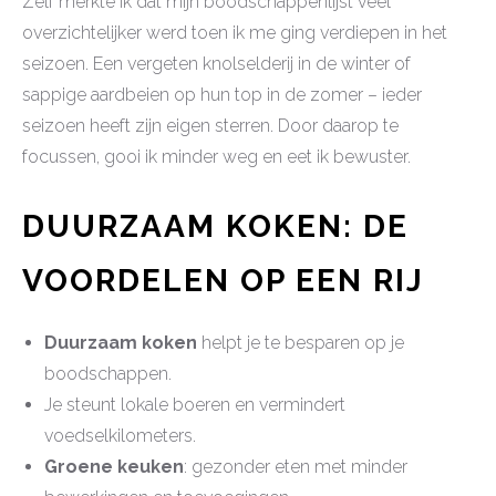
Zelf merkte ik dat mijn boodschappenlijst veel
overzichtelijker werd toen ik me ging verdiepen in het
seizoen. Een vergeten knolselderij in de winter of
sappige aardbeien op hun top in de zomer – ieder
seizoen heeft zijn eigen sterren. Door daarop te
focussen, gooi ik minder weg en eet ik bewuster.
DUURZAAM KOKEN: DE
VOORDELEN OP EEN RIJ
Duurzaam koken
helpt je te besparen op je
boodschappen.
Je steunt lokale boeren en vermindert
voedselkilometers.
Groene keuken
: gezonder eten met minder