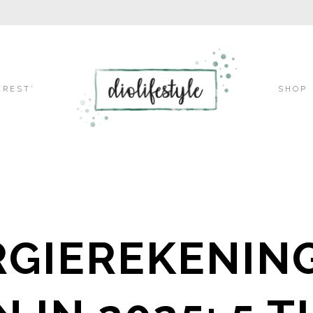
Skip
EREST’
SHOP
to
content
RGIEREKENIN