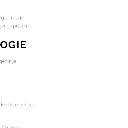
 zijn als je
jgende prijzen.
LOGIE
en in je
rden dan vochtige
duurzamere