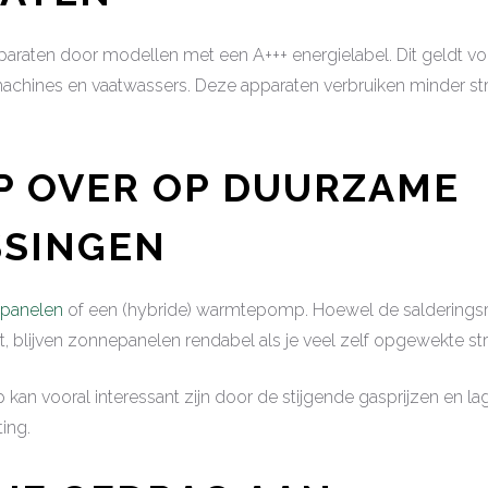
araten door modellen met een A+++ energielabel. Dit geldt vo
achines en vaatwassers. Deze apparaten verbruiken minder s
AP OVER OP DUURZAME
SSINGEN
panelen
of een (hybride) warmtepomp. Hoewel de salderings
 blijven zonnepanelen rendabel als je veel zelf opgewekte st
n vooral interessant zijn door de stijgende gasprijzen en la
ting.