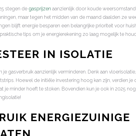
025 stegen de
gasprijzen
aanzienlijk door koude weersomstand
nningen, maar tegen het midden van de maand daalden ze wee
n blijft energie besparen een belangrijke prioriteit voor hui
 praktische tips om je energierekening zo laag mogelijk te hou
ESTEER IN ISOLATIE
n je gasverbruik aanzienlijk verminderen. Denk aan vloerisolatie
strips. Hoewel de initiële investering hoog kan zijn, verdien je 
at je minder hoeft te stoken. Bovendien kun je ook in 2025 no
gisolatie!
BRUIK ENERGIEZUINIGE
RATEN