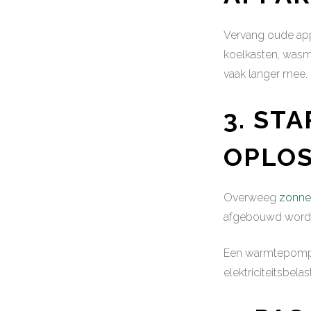
Vervang oude app
koelkasten, wasm
vaak langer mee.
3. ST
OPLO
Overweeg
zonne
afgebouwd wordt,
Een warmtepomp ka
elektriciteitsbelas