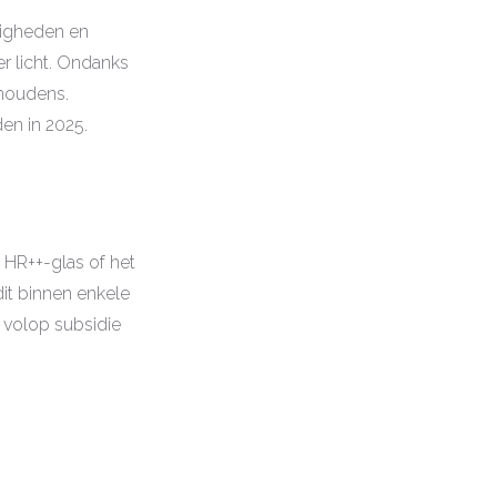
igheden en
r licht. Ondanks
shoudens.
den in 2025.
, HR++-glas of het
dit binnen enkele
g volop subsidie