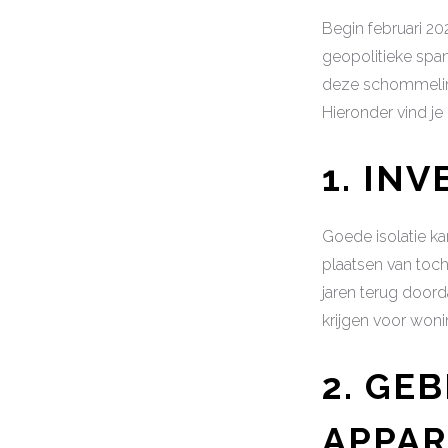
Begin februari 2
geopolitieke spa
deze schommelinge
Hieronder vind je
1. INV
Goede isolatie ka
plaatsen van tocht
jaren terug doord
krijgen voor wonin
2. GE
APPA