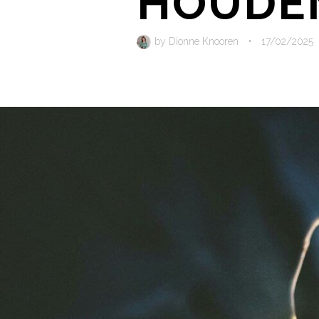
HOUDEN 
by
Dionne Knooren
•
17/02/2025