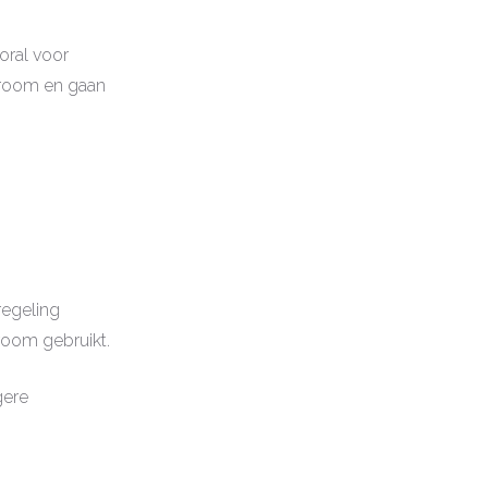
oral voor
troom en gaan
regeling
room gebruikt.
gere