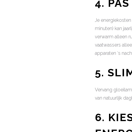
4. PA
Je energiekosten 
minuten) kan jaar
verwarm alleen r
vaatwassers allee
apparaten ‘s nacht
5. SL
Vervang gloeilamp
van natuurlijk dag
6. KI