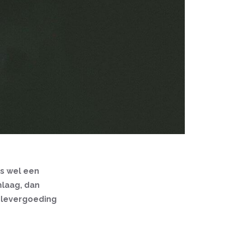
es wel een
mlaag, dan
uglevergoeding