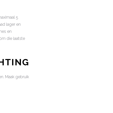
maximaal 5
aad lager en
ines en
om die laatste
CHTING
en. Maak gebruik