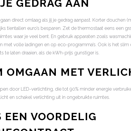
S JE GEDRAG AAN
gaan direct omlaag als jij je gedrag aanpast. Korter douchen (
lijks tientallen euro’s besparen. Zet de thermostaat eens een gr
uimtes waar je veel bent. En gebruik apparaten zoals wasmach
n met volle ladingen en op eco-programma’s. Ook is het slim 
s te laten draaien, als de kWh-prijs gunstiger is.
IM OMGAAN MET VERLI
en door LED-verlichting, die tot 90% minder energie verbruik
licht en schakel verlichting uit in ongebruikte ruimtes.
ES EEN VOORDELIG