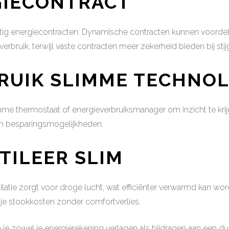
GIECONTRACT
tig energiecontracten. Dynamische contracten kunnen voordelig
e verbruik, terwijl vaste contracten meer zekerheid bieden bij sti
BRUIK SLIMME TECHNO
imme thermostaat of energieverbruiksmanager om inzicht te krijg
en besparingsmogelijkheden.
NTILEER SLIM
latie zorgt voor droge lucht, wat efficiënter verwarmd kan wo
gt je stookkosten zonder comfortverlies.
 je zowel je energierekening verlagen als bijdragen aan een 