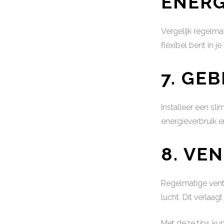
ENER
Vergelijk regelma
flexibel bent in j
7. GE
Installeer een sl
energieverbruik 
8. VE
Regelmatige venti
lucht. Dit verlaa
Met deze tips kun