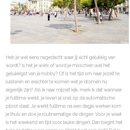
Heb je wel eens nagedacht waar jij écht gelukkig van
wordt? Is het je werk of word je misschien wel het
gelukkigst van je hobby? Of is het tijd om naar jezelf te
luisteren en erachter te komen wat je dromen nu
eigenlijk zijn? Als ik naar mijzelf kijk, merk ik dat wanneer
je fulltime werkt, je leven al snel op de automatische
piloot staat. Je werkt fulltime, na een dagje werken kom
je thuis en doe je routinematige de dingen. Voor je weet
is het weekend en tijd voor leuke dingen. Dan begint het