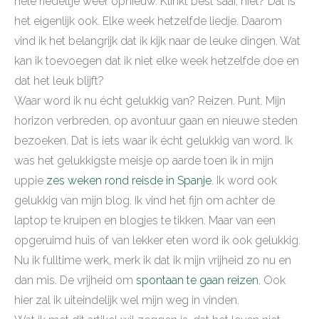
hele riedeltje weer opnieuw. Klinkt best saai, niet? Dat is
het eigenlijk ook. Elke week hetzelfde liedje. Daarom
vind ik het belangrijk dat ik kijk naar de leuke dingen. Wat
kan ik toevoegen dat ik niet elke week hetzelfde doe en
dat het leuk blijft?
Waar word ik nu écht gelukkig van? Reizen. Punt. Mijn
horizon verbreden, op avontuur gaan en nieuwe steden
bezoeken. Dat is iets waar ik écht gelukkig van word. Ik
was het gelukkigste meisje op aarde toen ik in mijn
uppie
zes weken rond reisde in Spanje
. Ik word ook
gelukkig van mijn blog. Ik vind het fijn om achter de
laptop te kruipen en blogjes te tikken. Maar van een
opgeruimd huis of van lekker eten word ik ook gelukkig.
Nu ik fulltime werk, merk ik dat ik mijn vrijheid zo nu en
dan mis. De vrijheid om
spontaan te gaan reizen
. Ook
hier zal ik uiteindelijk wel mijn weg in vinden.