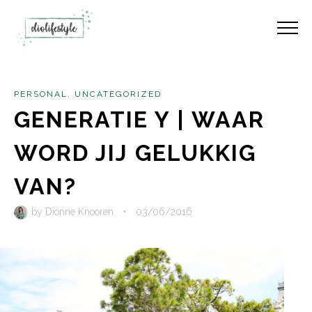
PERSONAL
,
UNCATEGORIZED
GENERATIE Y | WAAR
WORD JIJ GELUKKIG
VAN?
by
Dionne Knooren
•
03/06/2016