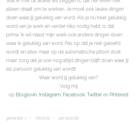
Wat ik met dit artikel wil zeggen is, dat het leven niet
alleen draait om te werken. Je moet ook leuke dingen
doen waar jij gelukkig van word. Als je nu heel gelukkig
word van je werk en verder niks nodig hebt, is dat
prima. Ik wil naast mijn werk ook andere dingen doen
waar ik gelukkig van word. Pas op dat je niet geleefd
wordt en alles maar op de automatische piloot doet,
maar zorg dat je ook nog altijd dingen blijft doen waar jij
als persoon gelukkig van wordt!
Waar word jij gelukkig van?
Volg mij
op
B
loglovin
,
Instagram
,
Facebook
,
Twitter
en
Pinterest
generatie y
lifestyle
persoonlijk