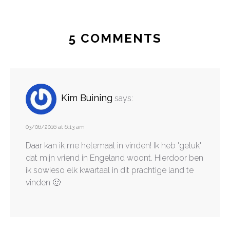
5 COMMENTS
Kim Buining
says:
03/06/2016 at 6:13 am
Daar kan ik me helemaal in vinden! Ik heb 'geluk'
dat mijn vriend in Engeland woont. Hierdoor ben
ik sowieso elk kwartaal in dit prachtige land te
vinden 🙂