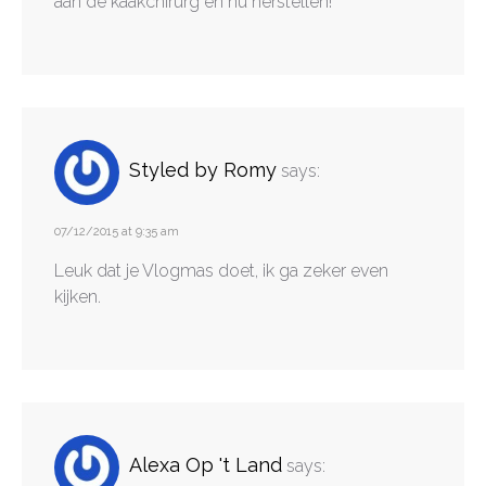
aan de kaakchirurg en nu herstellen!
Styled by Romy
says:
07/12/2015 at 9:35 am
Leuk dat je Vlogmas doet, ik ga zeker even
kijken.
Alexa Op 't Land
says: