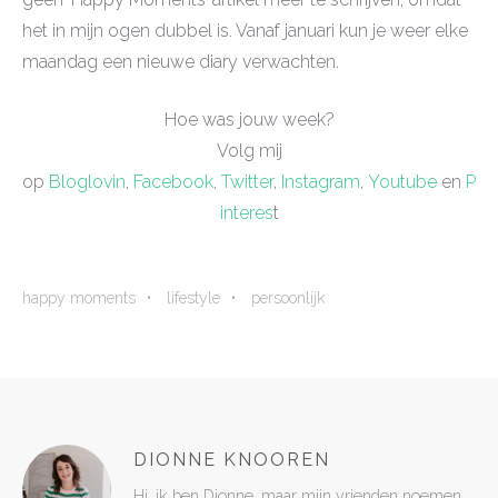
het in mijn ogen dubbel is. Vanaf januari kun je weer elke
maandag een nieuwe diary verwachten.
Hoe was jouw week?
Volg mij
op
Bloglovin
,
Facebook
,
Twitter
,
Instagram
,
Youtube
en
P
interes
t
happy moments
lifestyle
persoonlijk
DIONNE KNOOREN
Hi, ik ben Dionne, maar mijn vrienden noemen