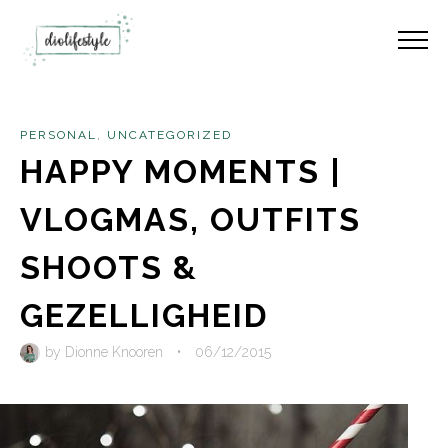
PERSONAL
,
UNCATEGORIZED
HAPPY MOMENTS |
VLOGMAS, OUTFITS
SHOOTS &
GEZELLIGHEID
by
Dionne Knooren
•
06/12/2015