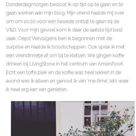
Donderdagmorgen besloot ik op tijd op te gaan en te
gaan werken aan mijn blog. Mijn vriend haalde mij over
om om 10.00 voor een tweede ontbijt te gaan bij de
V&D. Voor mijn gevoel kom ik daar de laatste tijd best
vaak. Oeps! Vervolgens ben ik begonnen met de
surprise en haalde ik boodschappen. Ook sprak ik met
een vriendinnetje af om bij te kletsen. We gingen koffie
drinken bij LivingStone in het centrum van Amersfoort.
Echt een toffe plek en de koffie was heel lekker! In de
avond was ik alleen en genoot ik van ‘me-time’, iets waar
ik heel erg kan van genieten.