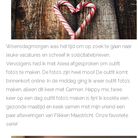
Woensdagmorgen was het tijd om op zoek te gaan naar
leuke vacatures en schreef ik sollicitatiebrieven.
Vervolgens had ik met Alexa afgesproken om outfit
foto’s te maken. De foto’s zijn heel mooi! De outfit komt
binnenkort online. In de middag ging ik weer outfit foto’s
maken, alleen dit keer met Carmen. Happy me, twee
keer op een dag outfit foto’s maken is fijn! Ik kookte een
gezonde maaltijd en keek samen met mijn vriend een
paar afleveringen van Flikken Maastricht. Onze favoriete
serie!