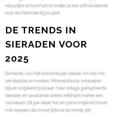
natuurlijke schoonheid en creëer je een zelfverzekerde
look die helemaal bij jou past.
DE TRENDS IN
SIERADEN VOOR
2025
De trends voor het komende jaar draaien om een mix
van klassiek en modern. Minimalistische ontwerpen
blijven ongekend populair, maar vintage geïnspireerde
sieraden en opvallende unieke kettingen maken een
comeback. Dit jaar draait het om persoonlijkheid tonen
met sieraden die zowel tijdloos als trendy zijn.