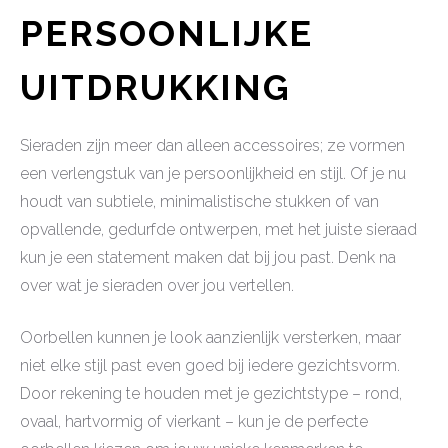
PERSOONLIJKE
UITDRUKKING
Sieraden zijn meer dan alleen accessoires; ze vormen
een verlengstuk van je persoonlijkheid en stijl. Of je nu
houdt van subtiele, minimalistische stukken of van
opvallende, gedurfde ontwerpen, met het juiste sieraad
kun je een statement maken dat bij jou past. Denk na
over wat je sieraden over jou vertellen.
Oorbellen kunnen je look aanzienlijk versterken, maar
niet elke stijl past even goed bij iedere gezichtsvorm.
Door rekening te houden met je gezichtstype – rond,
ovaal, hartvormig of vierkant – kun je de perfecte