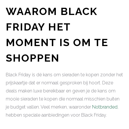
WAAROM BLACK
FRIDAY HET
MOMENT IS OM TE
SHOPPEN
Black Friday is dé kans om sieraden te kopen zonder het
prijskaartje dat er normaal gesproken bij hoort. Deze
deals maken luxe bereikbaar en geven je de kans om
mooie sieraden te kopen die normaal misschien buiten
je budget vallen. Veel merken, waaronder
Notbranded
,
hebben speciale aanbiedingen voor Black Friday.