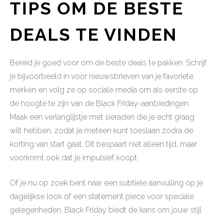
TIPS OM DE BESTE
DEALS TE VINDEN
Bereid je goed voor om de beste deals te pakken. Schrijf
je bijvoorbeeld in voor nieuwsbrieven van je favoriete
merken en volg ze op sociale media om als eerste op
de hoogte te zijn van de Black Friday-aanbiedingen.
Maak een verlanglijstje met sieraden die je echt graag
wilt hebben, zodat je meteen kunt toeslaan zodra de
korting van start gaat. Dit bespaart niet alleen tijd, maar
voorkomt ook dat je impulsief koopt.
Of je nu op zoek bent naar een subtiele aanvulling op je
dagelijkse look of een statement piece voor speciale
gelegenheden, Black Friday biedt de kans om jouw stijl