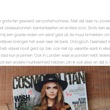
S
een grote fan geweest van portemonnees. Niet dat daar nu zoveel
met cadeaubonnen, klantenkaarten en andere zooi. Sinds een aant
mij één goede reden om eerst geld uit de muur te trekken, o
edrijven brengen het weer naar de bank. Onlogisch. Daarnaast k
 heb vrijwel nooit geld op zak; ook niet op vakantie want in elk
ad kun je pinnen. Ook in Londen waar je ponden hebt. Iedere k
ze een andere munteenheid hebben, pin ik ook alles en dat is 