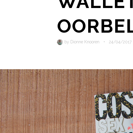
WALLET
OORBE
by
Dionne Knooren
•
24/04/2017