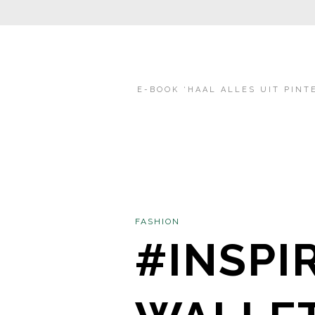
E-BOOK ‘HAAL ALLES UIT PINT
FASHION
#INSPIR