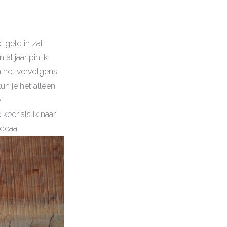
 geld in zat,
al jaar pin ik
m het vervolgens
un je het alleen
e
eer als ik naar
ideaal.