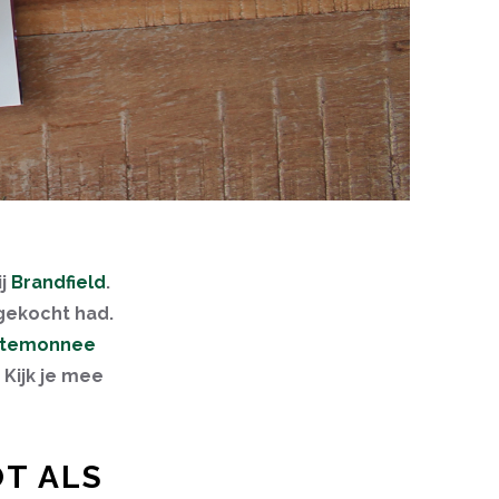
ij
Brandfield
.
gekocht had.
rtemonnee
 Kijk je mee
OT ALS