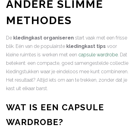
ANDERE SLIMME
METHODES
De
kledingkast organiseren
start vaak met een frisse
blik. Eén van de populairste
kledingkast tips
voor
kleine ruimtes is werken met een
capsule wardrobe
. Dat
betekent: een compacte, goed samengestelde collectie
kledingstukken waar je eindeloos mee kunt combineren.
Het resultaat? Altijd iets om aan te trekken, zonder dat je
kast uit elkaar barst.
WAT IS EEN CAPSULE
WARDROBE?