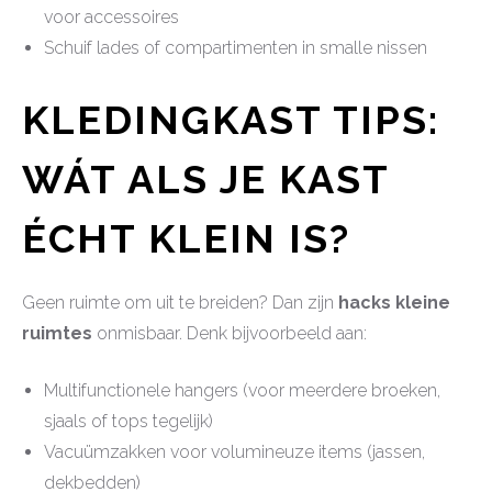
voor accessoires
Schuif lades of compartimenten in smalle nissen
KLEDINGKAST TIPS:
WÁT ALS JE KAST
ÉCHT KLEIN IS?
Geen ruimte om uit te breiden? Dan zijn
hacks kleine
ruimtes
onmisbaar. Denk bijvoorbeeld aan:
Multifunctionele hangers (voor meerdere broeken,
sjaals of tops tegelijk)
Vacuümzakken voor volumineuze items (jassen,
dekbedden)