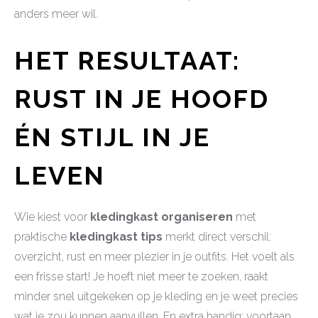
anders meer wil.
HET RESULTAAT:
RUST IN JE HOOFD
ÉN STIJL IN JE
LEVEN
Wie kiest voor
kledingkast organiseren
met
praktische
kledingkast tips
merkt direct verschil:
overzicht, rust en meer plezier in je outfits. Het voelt als
een frisse start! Je hoeft niet meer te zoeken, raakt
minder snel uitgekeken op je kleding en je weet precies
wat je zou kunnen aanvullen. En extra handig: voortaan