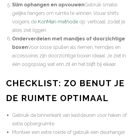
Slim ophangen en opvouwen
Gebruik smalle,
gelijke hangers om ruimte te winnen. Vouw shirts
volgens de
KonMari-methode
op: verticaal, zodat je
alles ziet liggen.
Onderverdelen met mandjes of doorzichtige
boxen
Voor losse spullen als riemen, hemdjes en
accessoires zijn doorzichtige boxen ideaal. Je ziet in
één oogopslag wat erin zit én het blijft bij elkaar.
CHECKLIST: ZO BENUT JE
DE RUIMTE OPTIMAAL
Gebruik de binnenkant van kastdeuren voor haken of
extra opbergruimte
Monteer een extra roede of gebruik een deurhanger