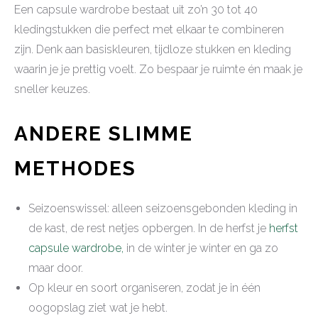
Een capsule wardrobe bestaat uit zo’n 30 tot 40
kledingstukken die perfect met elkaar te combineren
zijn. Denk aan basiskleuren, tijdloze stukken en kleding
waarin je je prettig voelt. Zo bespaar je ruimte én maak je
sneller keuzes.
ANDERE SLIMME
METHODES
Seizoenswissel: alleen seizoensgebonden kleding in
de kast, de rest netjes opbergen. In de herfst je
herfst
capsule wardrobe,
in de winter je winter en ga zo
maar door.
Op kleur en soort organiseren, zodat je in één
oogopslag ziet wat je hebt.