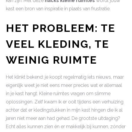
kan zijn. Met deze
hacks kleine ruimtes
wordt jouw
kast een bron van inspiratie in plaats van frustratie.
HET PROBLEEM: TE
VEEL KLEDING, TE
WEINIG RUIMTE
Het klinkt bekend: je koopt regelmatig iets nieuws, maar
eigenlijk weet je niet eens meer precies wat er allemaal
in je kast hangt. Kleine ruimtes vragen om slimme
oplossingen. Zelf kwam ik er ooit tijdens een verhuizing
achter dat er kledingstukken in mijn kast hingen die ik al
jaren niet meer aan had gehad. De grootste uitdaging?
Echt alles kunnen zien én er makkelijk bij kunnen, zónder