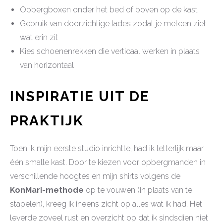
Opbergboxen onder het bed of boven op de kast
Gebruik van doorzichtige lades zodat je meteen ziet
wat erin zit
Kies schoenenrekken die verticaal werken in plaats
van horizontaal
INSPIRATIE UIT DE
PRAKTIJK
Toen ik mijn eerste studio inrichtte, had ik letterlijk maar
één smalle kast. Door te kiezen voor opbergmanden in
verschillende hoogtes en mijn shirts volgens de
KonMari-methode
op te vouwen (in plaats van te
stapelen), kreeg ik ineens zicht op alles wat ik had. Het
leverde zoveel rust en overzicht op dat ik sindsdien niet