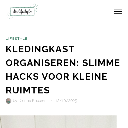
LIFESTYLE
KLEDINGKAST
ORGANISEREN: SLIMME
HACKS VOOR KLEINE
RUIMTES
by
Dionne Knooren
•
12/10/2025