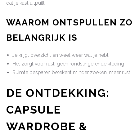
dat je kast uitpuilt.
WAAROM ONTSPULLEN ZO
BELANGRIJK IS
Je krijgt overzicht en weet weer wat je hebt
Het zorgt voor rust: geen rondslingerende kleding
Ruimte besparen betekent minder zoeken, meer rust
DE ONTDEKKING:
CAPSULE
WARDROBE &