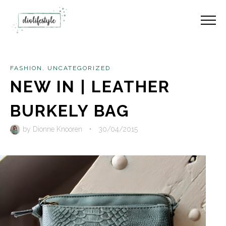
FASHION
,
UNCATEGORIZED
NEW IN | LEATHER
BURKELY BAG
by
Dionne Knooren
•
30/04/2015