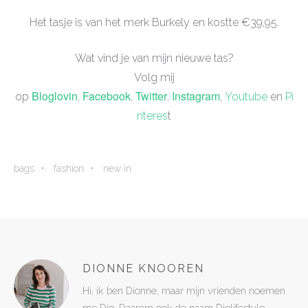
Het tasje is van het merk Burkely en kostte €39,95.
Wat vind je van mijn nieuwe tas?
Volg mij
Bloglovin
Facebook
Twitter
Instagram
op
,
,
,
,
Youtube
en
Pi
nteres
t
bags
fashion
new in
DIONNE KNOOREN
Hi, ik ben Dionne, maar mijn vrienden noemen
me Dio. Daarom ook de naam Diolifestyle.