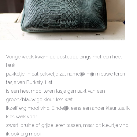
Vorige week kwam de postcode langs met een heel
leuk
pakketje. In dat pakketje zat namelijk mijn nieuwe leren
tasje van Burkely. Het
is een heel mooi leren tasje gemaakt van een
groen/blauwige kleur. Iets wat
ikzelf erg mooi vind. Eindelijk eens een ander kleur tas. Ik
kies vaak voor
zwart, bruine of grijze leren tassen, maar dit kleurtje vind
ik ook erg mooi.