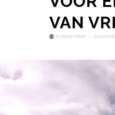
VOOR E
VAN VR
by
Dionne Knooren
•
20/03/2018