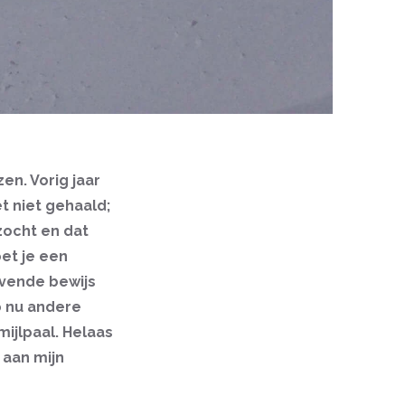
zen. Vorig jaar
ét niet gehaald;
zocht en dat
oet je een
evende bewijs
eb nu andere
mijlpaal. Helaas
 aan mijn