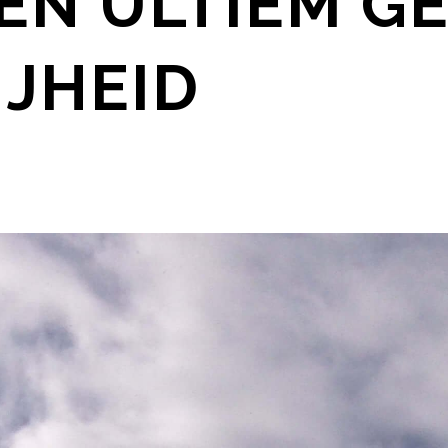
EN ULTIEM G
IJHEID