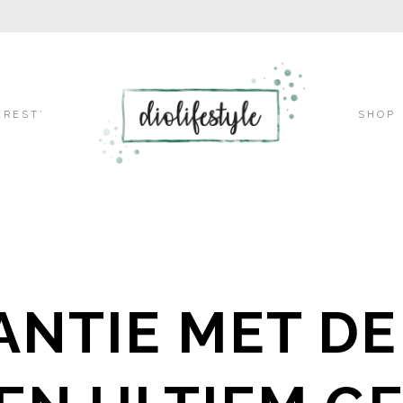
Skip
EREST’
SHOP
to
content
ANTIE MET DE