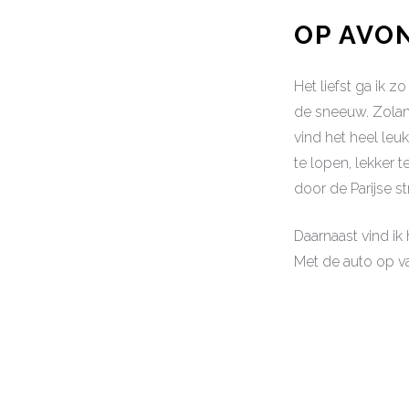
OP AVO
Het liefst ga ik z
de sneeuw. Zolang
vind het heel leu
te lopen, lekker t
door de Parijse st
Daarnaast vind ik 
Met de auto op va