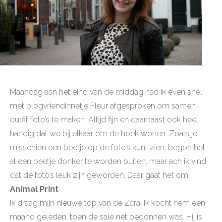
Maandag aan het eind van de middag had ik even snel
met blogvriendinnetje Fleur afgesproken om samen
outfit foto’s te maken. Altijd fijn en daarnaast ook heel
handig dat we bij elkaar om de hoek wonen. Zoals je
misschien een beetje op de foto’s kunt zien, begon het
al een beetje donker te worden buiten, maar ach ik vind
dat de foto’s leuk zijn geworden. Daar gaat het om.
Animal Print
Ik draag mijn nieuwe top van de Zara. Ik kocht hem een
maand geleden, toen de sale nét begonnen was. Hij is