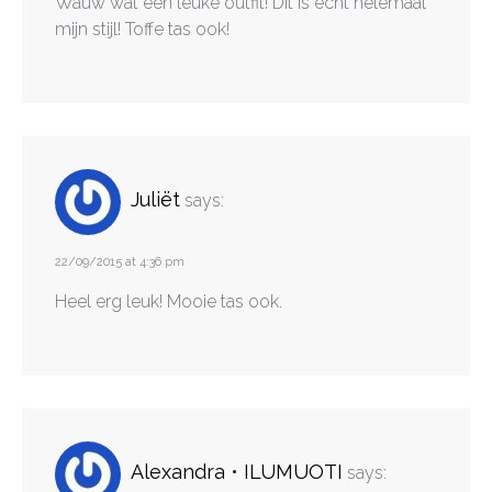
Wauw wat een leuke outfit! Dit is echt helemaal
mijn stijl! Toffe tas ook!
Juliët
says:
22/09/2015 at 4:36 pm
Heel erg leuk! Mooie tas ook.
Alexandra • ILUMUOTI
says: