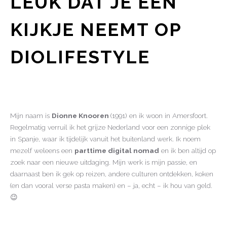
LEUK DAT JE EEN
KIJKJE NEEMT OP
DIOLIFESTYLE
Mijn naam is
Dionne Knooren
(1991) en ik woon in Amersfoort.
Regelmatig verruil ik het grijze Nederland voor een zonnige plek
in Spanje, waar ik tijdelijk vanuit het buitenland werk. Ik noem
mezelf weleens een
parttime digital nomad
en ik ben altijd op
zoek naar een nieuwe uitdaging. Mijn werk is mijn passie, en
daarnaast ben ik gek op reizen, andere culturen ontdekken, koken
(en dan vooral verse pasta maken) en – ja, echt – ik hou van geld.
😉