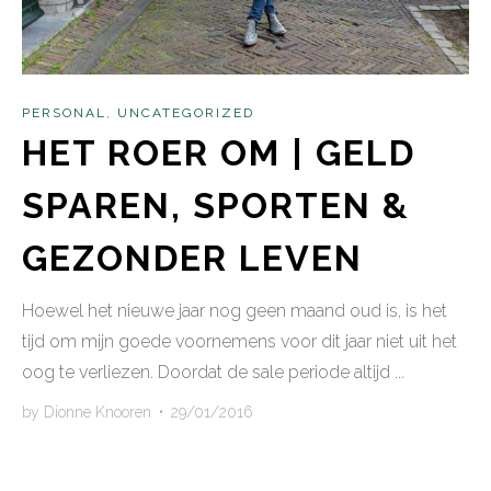
PERSONAL
,
UNCATEGORIZED
HET ROER OM | GELD
SPAREN, SPORTEN &
GEZONDER LEVEN
Hoewel het nieuwe jaar nog geen maand oud is, is het
tijd om mijn goede voornemens voor dit jaar niet uit het
oog te verliezen. Doordat de sale periode altijd ...
by
Dionne Knooren
•
29/01/2016