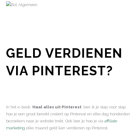
GELD VERDIENEN
VIA PINTEREST?
In het e-book '
Haal alles uit Pinterest
' leer ik je stap voor stap
hoe je een groot bereikt creëert op Pinterest en elke dag honderden
bezoekers naar je website trekt. Ook leer je hoe je via
affiliate
marketing
elke maand geld kan verdienen op Pinterest.