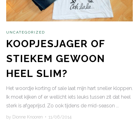
UNCATEGORIZED
KOOPJESJAGER OF
STIEKEM GEWOON
HEEL SLIM?
Het woordje korting of sale laat mijn hart sneller kloppen.
Ik moet kijken of er wellicht iets leuks tussen zit dat heel
sterk is afgeprijsd. Zo ook tijdens de mid-season ...
by
Dionne Knooren
•
11/06/2014