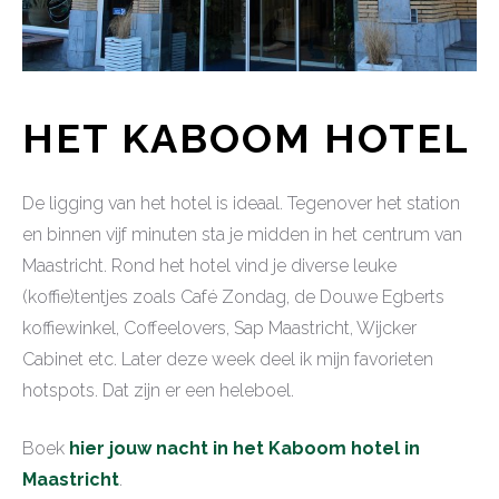
HET KABOOM HOTEL
De ligging van het hotel is ideaal. Tegenover het station
en binnen vijf minuten sta je midden in het centrum van
Maastricht. Rond het hotel vind je diverse leuke
(koffie)tentjes zoals Café Zondag, de Douwe Egberts
koffiewinkel, Coffeelovers, Sap Maastricht, Wijcker
Cabinet etc. Later deze week deel ik mijn favorieten
hotspots. Dat zijn er een heleboel.
Boek
hier jouw nacht in het Kaboom hotel in
Maastricht
.