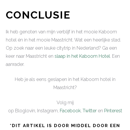
CONCLUSIE
Ik heb genoten van mijn verblijf in het mooie Kaboom
hotel én in het mooie Maastricht. Wat een heerlijke stad.
Op zoek naar een leuke citytrip in Nederland? Ga een
keer naar Maastricht en
slaap in het Kaboom Hotel
. Een
aanrader.
Heb je als eens geslapen in het Kaboom hotel in
Maastricht?
Volg mij
op Bloglovin, Instagram,
Facebook
,
Twitter
en
Pinterest
*DIT ARTIKEL IS DOOR MIDDEL DOOR EEN