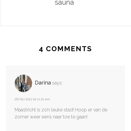
sauna
4 COMMENTS
Darina
says:
26/02/2017 at 11:01 am
Maastricht is zo’n leuke stad! Hoop er van de
zomer weer eens naar toe te gaan!