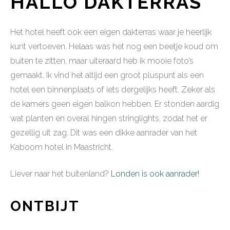
HALLO DAKTERRAS
Het hotel heeft ook een eigen dakterras waar je heerlijk
kunt vertoeven. Helaas was het nog een beetje koud om
buiten te zitten, maar uiteraard heb ik mooie foto’s
gemaakt. Ik vind het altijd een groot pluspunt als een
hotel een binnenplaats of iets dergelijks heeft. Zeker als
de kamers geen eigen balkon hebben. Er stonden aardig
wat planten en overal hingen stringlights, zodat het er
gezellig uit zag. Dit was een dikke aanrader van het
Kaboom hotel in Maastricht.
Liever naar het buitenland?
Londen is ook aanrader!
ONTBIJT