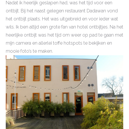
Nadat ik heerlijk geslapen had, was het tijd voor een
ontbijt. Bij het naast gelegen restaurant Dadawan vond
het ontbijt plaats. Het was uitgebreid en voor ieder wat
wils. Ik ben altijd een grote fan van hotel ontbijtjes. Na het
heerlijke ontbijt was het tijd om weer op pad te gaan met
mijn camera en allerlei toffe hotspots te bekijken en
mooie foto’s te maken.