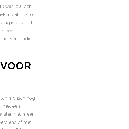
jk was je alleen
aken dat de stof
lig is voor hete
van een
 het verstandig
 VOOR
rgeten mensen nog
en met een
paraten niet meer
 verdiend of met