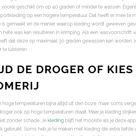
 vooral geschikt om op 40 graden of minder te wassen. Eigenli
ortkleding op een hogere temperatuur. Dat heeft er mee te m
 is gemaakt en de manier waarop kleding wordt geweven gevoe
 hete was kan resulteren in krimping. Als een wasvoorschrift 
eeft dat deze op maximaal 30 graden gewassen kan worden, is
 te luisteren.
JD DE DROGER OF KIES
OMERIJ
n hoge temperaturen bijna altijd uit den boze, maar soms ve
roger ook op hoge temperaturen draait. Maar je kleding strijk
 niet zonder schade. Je
kleding
blijft het mooiste als je deze ap
k gebruikt. Soms heb je te maken met kleding die extra liefde