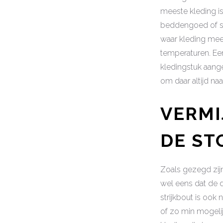
meeste kleding is
beddengoed of sp
waar kleding mee
temperaturen. Een
kledingstuk aang
om daar altijd naar
VERMI
DE ST
Zoals gezegd zij
wel eens dat de d
strijkbout is ook
of zo min mogelij