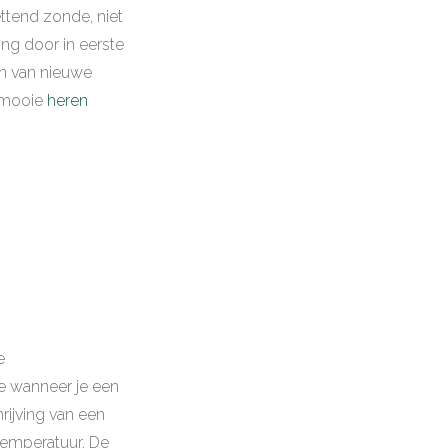
ttend zonde, niet
ng door in eerste
en van nieuwe
n mooie
heren
e
e wanneer je een
rijving van een
 temperatuur. De