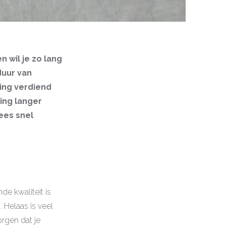
n wil je zo lang
duur van
ding verdiend
ding langer
ees snel
de kwaliteit is
 Helaas is veel
rgen dat je