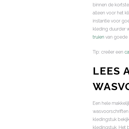
binnen de kortste
alleen voor het k
instantie voor go
kleding duurder w
truien
van goede k
Tip: creëer een
c
LEES 
WASV
Een hele makkeli
wasvoorschriften
kledingstuk bekij
kledingstuk. Het 