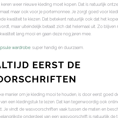
 keren weer nieuwe kleding moet kopen. Dat is natuurlijk ontze
limaat maar ook voor je portemonnee. Je zorgt goed voor kledi
ede kwaliteit te kiezen. Dat betekent natuurlijk ook dat het kop
ordt, maar uiteindelijk betaalt zich dat helemaal uit. Zo blijve
waliteit lang mooi en gaan deze nog jaren mee.
apsule wardrobe
: super handig én duurzaam.
ALTIJD EERST DE
OORSCHRIFTEN
jke manier om je kleding mooi te houden, is door eerst goed d
 van een kledingstuk te lezen. Dat kan tegenwoordig ook onlin
kt. Je vindt de wasvoorschriften vaak tussen de maten en besch
belangrijkste onderdeel van een wasvoorschrift is natuurlijk de