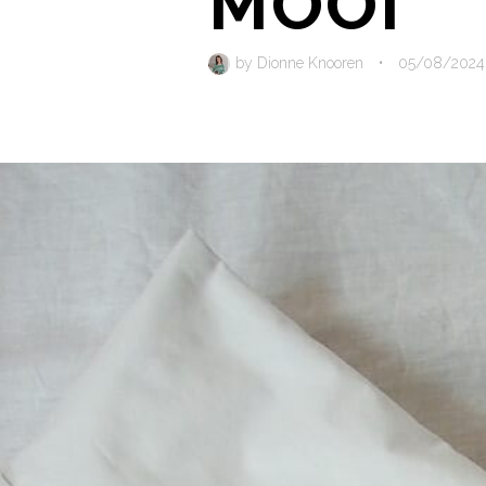
MOOI
by
Dionne Knooren
•
05/08/2024