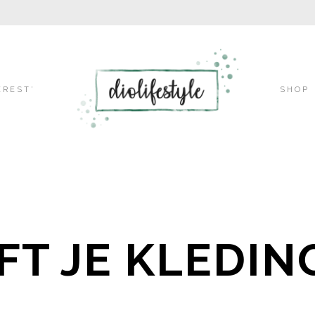
Skip
EREST’
SHOP
to
content
JFT JE KLEDI