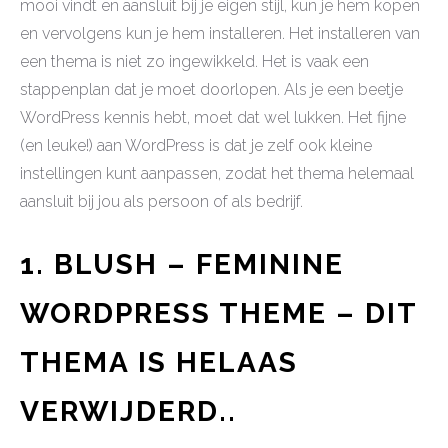
mooi vindt en aansluit bij je eigen stijl, kun je hem kopen
en vervolgens kun je hem installeren. Het installeren van
een thema is niet zo ingewikkeld. Het is vaak een
stappenplan dat je moet doorlopen. Als je een beetje
WordPress kennis hebt, moet dat wel lukken. Het fijne
(en leuke!) aan WordPress is dat je zelf ook kleine
instellingen kunt aanpassen, zodat het thema helemaal
aansluit bij jou als persoon of als bedrijf.
1. BLUSH – FEMININE
WORDPRESS THEME – DIT
THEMA IS HELAAS
VERWIJDERD..