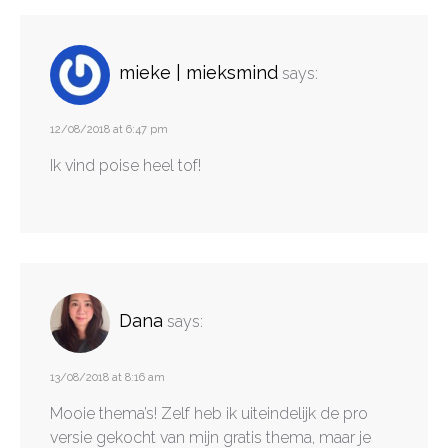
mieke | mieksmind
says:
12/08/2018 at 6:47 pm
Ik vind poise heel tof!
Dana
says:
13/08/2018 at 8:16 am
Mooie thema’s! Zelf heb ik uiteindelijk de pro
versie gekocht van mijn gratis thema, maar je