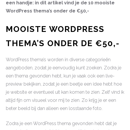
een handje: in dit artikel vind je de 10 mooiste
WordPress thema’s onder de €50,-
MOOISTE WORDPRESS
THEMA’S ONDER DE €50,-
WordPress thema’s worden in diverse categorieën
aangeboden, zodat je eenvoudig kunt zoeken. Zodra je
een thema gevonden hebt, kun je vaak ook een live-
preview bekijken, zodat je een beetje een idee hebt hoe
je website er eventueel uit kan komen te zien. Zelf vind ik
altijd fijn om visueel voor mij te zien. Zo krijg je er een
beter beeld bij dan alleen een losstaande foto.
Zodra je een WordPress thema gevonden hebt dat je