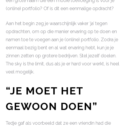
een grote naam die een mooie toevoeging is voor je
(online) portfolio? Of is dit een eenmalige opdracht?
Aan het begin zeg je waarschijnlijk vaker ‘ja’ tegen
opdrachten, om op die manier ervaring op te doen en
namen toe te voegen aan je (online) portfolio. Zodra je
eenmaal bezig bent en al wat ervaring hebt, kun je je
zinnen zetten op grotere bedrijven. Stel jezelf doelen.
The sky is the limit, dus als je er hard voor werkt, is heel
veel mogelijk.
“JE MOET HET
GEWOON DOEN”
Tedje gaf als voorbeeld dat ze een vriendin had die