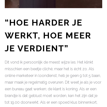
“HOE HARDER JE
WERKT, HOE MEER
JE VERDIENT”
Dit vond ik persoonlijk de meest wijze les. Het klinkt
misschien een beetje cliché, maar het is écht zo. Als
online marketeer in loondienst, heb je geen 9 tot 5 baan,
maar maak je regelmatig overuren. Dit weet je als je voor
een bureau gaat werken; de klant is koning. Als er een
brandje is dat geblust moet worden, kan het zijn dat je
tot 19.00 doorwerkt. Als er een spoed klus binnenkort,