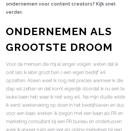
ondernemen voor content creators? Kijk snel
verder.
ONDERNEMEN ALS
GROOTSTE DROOM
Voor de mensen die mij al langer volgen, weten dat ik
ooit (als ik later groot ben..) een eigen bedrijf wil
opzetten. Alleen weet ik nog niet precies wanneer ik die
stap wil zetten en dat komt eigenlijk doordat ik nu een te
leuke baan heb waar ik niet weg wil.. Na mijn studie wilde
ik eerst werkervaring op doen in het bedrijfsleven en dus
voor een baas werken. Ik begon met een baan als PR en
marketing consultant bij een PR bureau en ondertussen
werk ik alweer ruim een jaar als online marketeer bij een