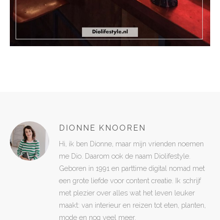
DIONNE KNOOREN
Hi, ik ben Dionne, maar mijn vrienden noemen
me Dio. Daarom ook de naam Diolifestyle.
Geboren in 1991 en parttime digital nomad met
een grote liefde voor content creatie. Ik schrijf
met plezier over alles wat het leven leuker
maakt: van interieur en reizen tot eten, planten,
mode en nog veel meer.