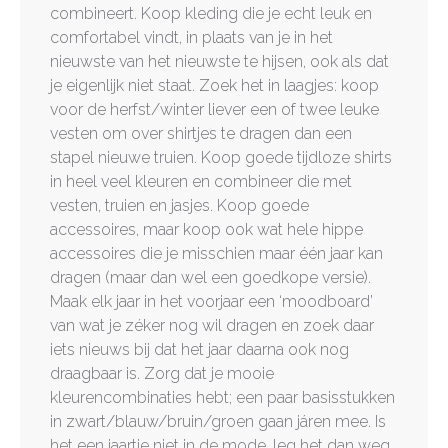
combineert. Koop kleding die je echt leuk en
comfortabel vindt, in plaats van je in het
nieuwste van het nieuwste te hijsen, ook als dat
je eigenlijk niet staat. Zoek het in laagjes: koop
voor de herfst/winter liever een of twee leuke
vesten om over shirtjes te dragen dan een
stapel nieuwe truien. Koop goede tijdloze shirts
in heel veel kleuren en combineer die met
vesten, truien en jasjes. Koop goede
accessoires, maar koop ook wat hele hippe
accessoires die je misschien maar één jaar kan
dragen (maar dan wel een goedkope versie).
Maak elk jaar in het voorjaar een ‘moodboard’
van wat je zéker nog wil dragen en zoek daar
iets nieuws bij dat het jaar daarna ook nog
draagbaar is. Zorg dat je mooie
kleurencombinaties hebt; een paar basisstukken
in zwart/blauw/bruin/groen gaan járen mee. Is
het een jaartje niet in de mode, leg het dan weg