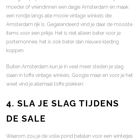
moeder of vriendinnen een dagje Amsterdam en maak
een rondje langs alle mooie vintage winkels die
Amsterdam rijk is. Gegarandeerd vind je daar de mooiste
items voor een prikje. Het is niet alleen beter voor je
portemonnee, het is ook beter dan nieuwe kleding
koppen.
Buiten Amsterdam kun je in veel meer steden je slag
slaan in toffe vintage winkels. Google maar en voor je het
weet vind je allemaal toffe plekken.
4. SLA JE SLAG TIJDENS
DE SALE
Waarom zou je de volle pond betalen voor een winterjas