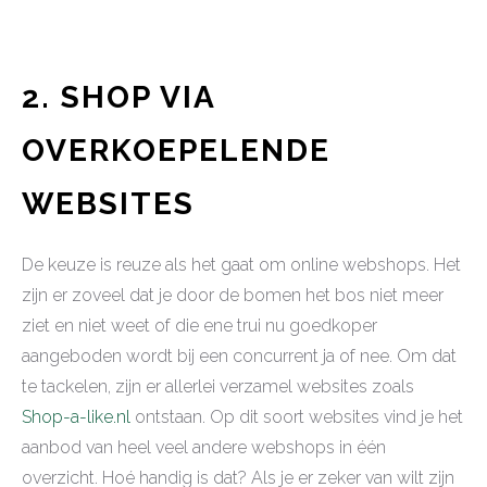
2. SHOP VIA
OVERKOEPELENDE
WEBSITES
De keuze is reuze als het gaat om online webshops. Het
zijn er zoveel dat je door de bomen het bos niet meer
ziet en niet weet of die ene trui nu goedkoper
aangeboden wordt bij een concurrent ja of nee. Om dat
te tackelen, zijn er allerlei verzamel websites zoals
Shop-a-like.nl
ontstaan. Op dit soort websites vind je het
aanbod van heel veel andere webshops in één
overzicht. Hoé handig is dat? Als je er zeker van wilt zijn