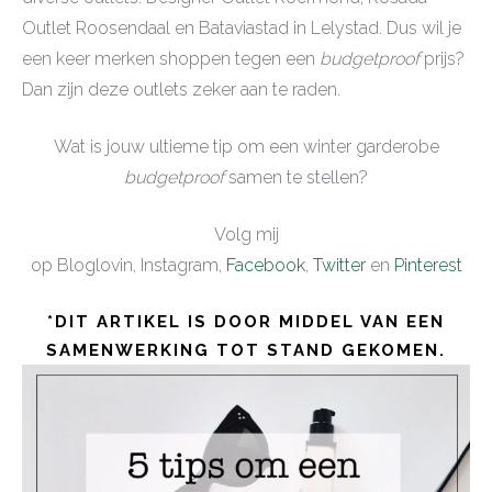
Outlet Roosendaal en Bataviastad in Lelystad. Dus wil je
een keer merken shoppen tegen een
budgetproof
prijs?
Dan zijn deze outlets zeker aan te raden.
Wat is jouw ultieme tip om een winter garderobe
budgetproof
samen te stellen?
Volg mij
op Bloglovin, Instagram,
Facebook
,
Twitter
en
Pinterest
*DIT ARTIKEL IS DOOR MIDDEL VAN EEN
SAMENWERKING TOT STAND GEKOMEN.