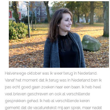
Halverwege oktober was ik weer terug in Nederland.
Vanaf het moment dat ik terug was in Nederland ben ik
pas echt goed gaan zoeken naar een baan. Ik heb heel
veel brieven geschreven en ook al verschillende
gesprekken gehad. Ik heb al verschillende keren
gemerkt dat de vacaturetekst mij aan sprak, maar nadat