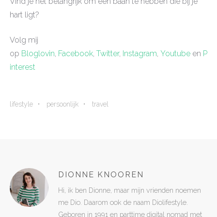
Vind je het belangrijk om een baan te hebben die bij je
hart ligt?
Volg mij
op
Bloglovin
,
Facebook
,
Twitter
,
Instagram
,
Youtube
en
P
interest
lifestyle
persoonlijk
travel
DIONNE KNOOREN
Hi, ik ben Dionne, maar mijn vrienden noemen
me Dio. Daarom ook de naam Diolifestyle.
Geboren in 1991 en parttime digital nomad met