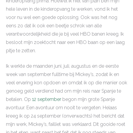
kinderopvang prima. Hoewel ik niet van plan ben mijn
hele leven in de kinderopvang te werken, vond ik het
voor nu wel een goede oplossing. Ook was het nog
eens zo dat ik ook een beetje schrok van alle
verantwoordelijkheid die je bij veel HBO banen kreeg. Ik
besloot mijn zoektocht naar een HBO baan op een laag
pitje te zetten.
Ik werkte de maanden juni, juli, augustus en de eerste
week van september fulltime bij Mickey’s, zodat ik en
veel ervaring kon opdoen en omdat ik op die manier ook
genoeg geld verdiend had om mijn reis naar Spanje te
betalen. Op
12 september
begon mijn grote Spanje
avontuur. Een avontuur om nooit te vergeten. Helaas
kreeg ik op 24 september (onverwachts) het bericht dat
mijn werk, Mickey’s, failliet was verklaard. Dit gooide roet
in het eten, want naast het feit dat ik nog steeds van