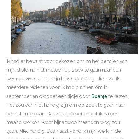
Ik had er bewust voor gekozen om na het behalen van
mijn diploma niet meteen op zoek te gaan naar een
baan die aansluit bij mijn HBO opleiding. Hier had ik
meerdere redenen voor. Ik had plannen om in
Spanje
september en oktober een tijdje door
te reizen.
Het zou dan niet handig zijn om op zoek te gaan naar
een fulltime baan. Dat zou betekenen dat ik na een
maand werken, weer bijna twee maanden weg zou
gaan. Niet handig. Daarnaast vond ik mijn werk in de