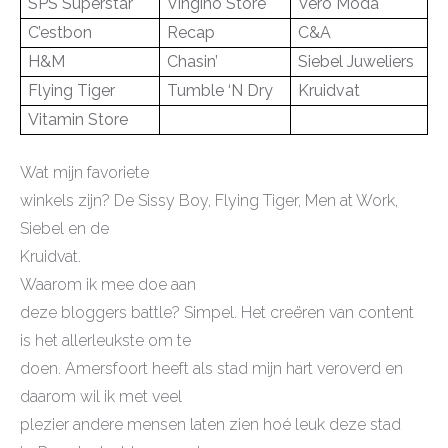
SPS Superstar
Vingino Store
Vero Moda
C’estbon
Recap
C&A
H&M
Chasin’
Siebel Juweliers
Flying Tiger
Tumble ‘N Dry
Kruidvat
Vitamin Store
Wat mijn favoriete
winkels zijn? De Sissy Boy, Flying Tiger, Men at Work,
Siebel en de
Kruidvat.
Waarom ik mee doe aan
deze bloggers battle? Simpel. Het creëren van content
is het allerleukste om te
doen. Amersfoort heeft als stad mijn hart veroverd en
daarom wil ik met veel
plezier andere mensen laten zien hoé leuk deze stad