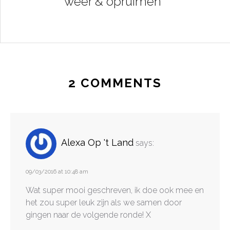
weer & opruimen
2 COMMENTS
Alexa Op 't Land
says:
09/03/2016 at 10:48 am
Wat super mooi geschreven, ik doe ook mee en
het zou super leuk zijn als we samen door
gingen naar de volgende ronde! X