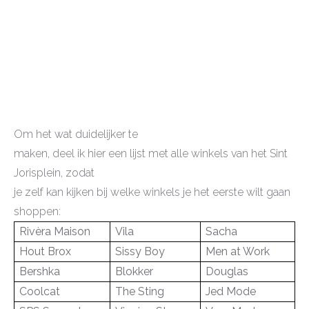
Om het wat duidelijker te
maken, deel ik hier een lijst met alle winkels van het Sint
Jorisplein, zodat
je zelf kan kijken bij welke winkels je het eerste wilt gaan
shoppen:
Rivèra Maison
Vila
Sacha
Hout Brox
Sissy Boy
Men at Work
Bershka
Blokker
Douglas
Coolcat
The Sting
Jed Mode