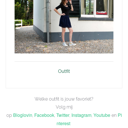
Outfit
Welke outfit is jouw favoriet?
Volg mij
Bloglovin
Facebook
Twitter
Instagram
Youtube
Pi
op
,
,
,
,
en
nterest