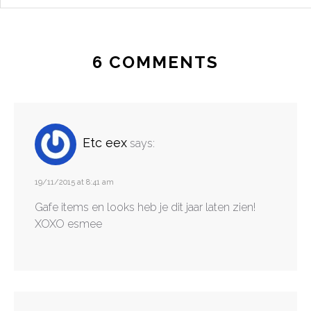
6 COMMENTS
Etc eex
says:
19/11/2015 at 8:41 am
Gafe items en looks heb je dit jaar laten zien!
XOXO esmee