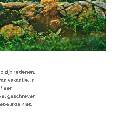
o zijn redenen.
van vakantie, is
f een
ikel geschreven
gebeurde niet.