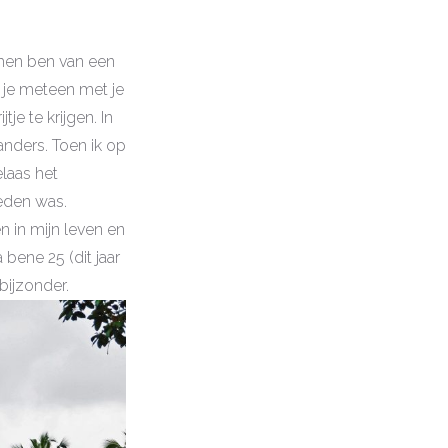
omen ben van een
l je meteen met je
je te krijgen. In
anders. Toen ik op
elaas het
leden was.
n in mijn leven en
 bene 25 (dit jaar
 bijzonder.