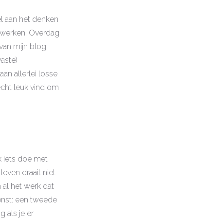
el aan het denken
te werken. Overdag
van mijn blog
vaste)
n allerlei losse
echt leuk vind om
k iets doe met
leven draait niet
 al het werk dat
ienst: een tweede
 als je er