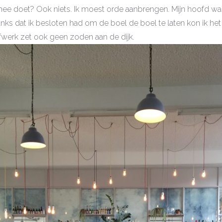
mee doet? Ook niets. Ik moest orde aanbrengen. Mijn hoofd wa
ks dat ik besloten had om de boel de boel te laten kon ik het 
lfwerk zet ook geen zoden aan de dijk.