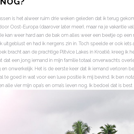
 NOG?
ussen is het alweer ruim drie weken geleden dat ik terug gek
is door Oost-Europa (daarover later meer), maar na je vakantie va
Je kan weer hard aan de bak om alles weer een beetje op een rijt
 uitgeblust en had ik nergens zin in. Toch speelde er ook iets 
ek bracht aan de prachtige Plitvice Lakes in Kroatië, kreeg ik h
t dat een jong iemand in mijn familie totaal onverwachts over
 en onwerkelijk. Het is de eerste keer dat ik iemand verloren be
al te goed in wat voor een luxe positie ik mij bevind. Ik ben nota
en alle vier mijn opa’s en oma’s leven nog. Ik bedoel dat is best