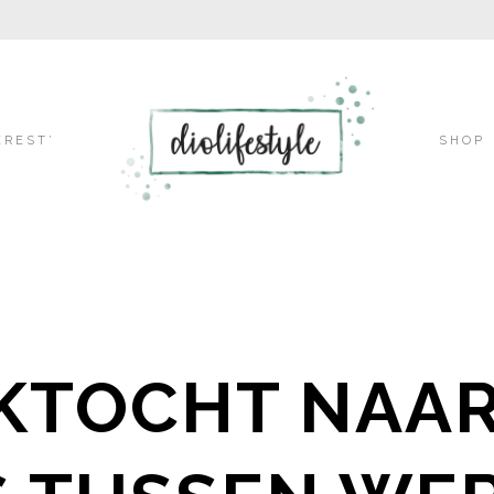
Skip
EREST’
SHOP
to
content
KTOCHT NAA