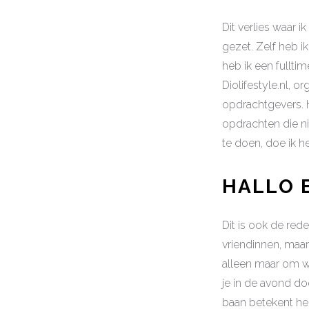
Dit verlies waar 
gezet. Zelf heb i
heb ik een fullti
Diolifestyle.nl, o
opdrachtgevers. 
opdrachten die ni
te doen, doe ik he
HALLO 
Dit is ook de red
vriendinnen, maar 
alleen maar om we
je in de avond do
baan betekent hee