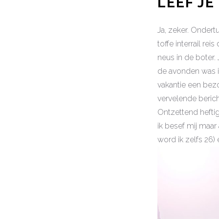
LEEF JE
Ja, zeker. Ondert
toffe interrail re
neus in de boter. 
de avonden was ik
vakantie een bezo
vervelende berich
Ontzettend heftig
ik besef mij maar 
word ik zelfs 26) 