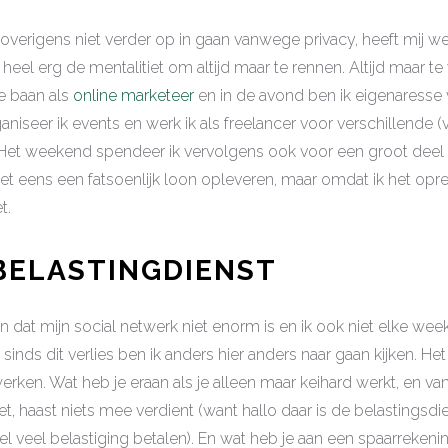
ik overigens niet verder op in gaan vanwege privacy, heeft mij w
k heel erg de mentalitiet om altijd maar te rennen. Altijd maar 
me baan als
online marketeer
en in de avond ben ik eigenaresse 
rganiseer ik events en werk ik als freelancer voor verschillende (
Het weekend spendeer ik vervolgens ook voor een groot deel aa
et eens een fatsoenlijk loon opleveren, maar omdat ik het opr
t.
BELASTINGDIENST
en dat mijn social netwerk niet enorm is en ik ook niet elke wee
sinds dit verlies ben ik anders hier anders naar gaan kijken. Het 
rken. Wat heb je eraan als je alleen maar keihard werkt, en van
et, haast niets mee verdient (want hallo daar is de belastingsd
l veel belastiging betalen). En wat heb je aan een spaarrekening