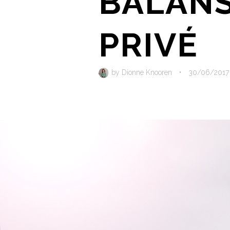
BALANS
PRIVÉ
by
Dionne Knooren
•
30/06/2017