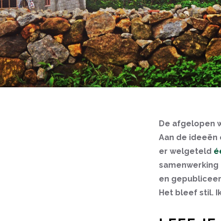
De afgelopen we
Aan de ideeën on
er welgeteld
é
samenwerking m
en gepubliceerd
Het bleef stil.