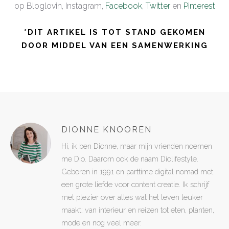
op Bloglovin, Instagram,
Facebook
,
Twitter
en
Pinterest
*DIT ARTIKEL IS TOT STAND GEKOMEN
DOOR MIDDEL VAN EEN SAMENWERKING
DIONNE KNOOREN
Hi, ik ben Dionne, maar mijn vrienden noemen
me Dio. Daarom ook de naam Diolifestyle.
Geboren in 1991 en parttime digital nomad met
een grote liefde voor content creatie. Ik schrijf
met plezier over alles wat het leven leuker
maakt: van interieur en reizen tot eten, planten,
mode en nog veel meer.