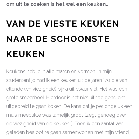
om uit te zoeken is het wel een keuken..
VAN DE VIESTE KEUKEN
NAAR DE SCHOONSTE
KEUKEN
Keukens heb je in alle maten en vormen. In mijn
studententijd had ik een keuken uit de jaren ’70 die van
ellende (en viezigheid) bijna uit elkaar viel. Het was één
grote smeerboel. Hierdoor is het niet uitnodigend om
uitgebreid te gaan koken. De kans dat je per ongeluk een
muis meebakte was tamelijk groot (zegt genoeg over
de viezigheid van de keuken..). Toen ik een aantal jaar
geleden besloot te gaan samenwonen met mijn vriend,