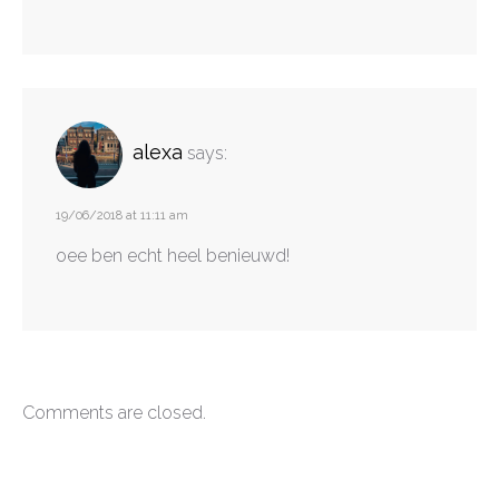
alexa
says:
19/06/2018 at 11:11 am
oee ben echt heel benieuwd!
Comments are closed.