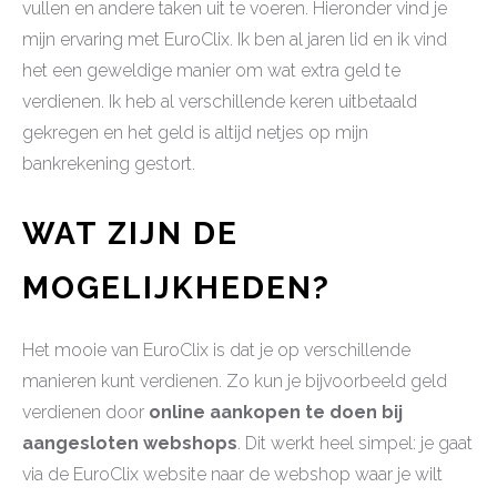
vullen en andere taken uit te voeren. Hieronder vind je
mijn ervaring met EuroClix. Ik ben al jaren lid en ik vind
het een geweldige manier om wat extra geld te
verdienen. Ik heb al verschillende keren uitbetaald
gekregen en het geld is altijd netjes op mijn
bankrekening gestort.
WAT ZIJN DE
MOGELIJKHEDEN?
Het mooie van EuroClix is dat je op verschillende
manieren kunt verdienen. Zo kun je bijvoorbeeld geld
verdienen door
online aankopen te doen bij
aangesloten webshops
. Dit werkt heel simpel: je gaat
via de EuroClix website naar de webshop waar je wilt