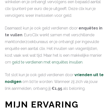
winkelen en je ontvangt vervolgens een bepaald aantal
clix (punten) per euro die je uitgeeft. Deze clix kun je
vervolgens weer inwisselen voor geld.
Daarnaast kun je ook geld verdienen door
enquêtes in
te vullen
. EuroClix werkt samen met verschillende
marktonderzoekbureaus en je ontvangt per ingevulde
enquête een aantal clix. Het invullen van vragenlijsten,
kost vaak wel wat tijd. Maar het is een makkelijke manier
om
geld te verdienen met enquêtes invullen
.
Tot slot kun je ook geld verdienen door
vrienden uit te
nodigen
om lid te worden. Wanneer zij zich via jouw
link aanmelden, ontvang jij
€1,95
als beloning.
MIJN ERVARING