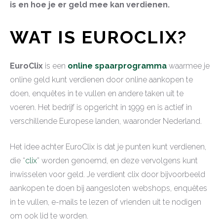
is en hoe je er geld mee kan verdienen.
WAT IS EUROCLIX?
EuroClix
is een
online spaarprogramma
waarmee je
online geld kunt verdienen door online aankopen te
doen, enquêtes in te vullen en andere taken uit te
voeren. Het bedrijf is opgericht in 1999 en is actief in
verschillende Europese landen, waaronder Nederland.
Het idee achter EuroClix is dat je punten kunt verdienen,
die “
clix
” worden genoemd, en deze vervolgens kunt
inwisselen voor geld. Je verdient clix door bijvoorbeeld
aankopen te doen bij aangesloten webshops, enquêtes
in te vullen, e-mails te lezen of vrienden uit te nodigen
om ook lid te worden.