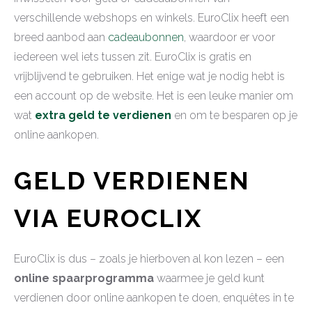
verschillende webshops en winkels. EuroClix heeft een
breed aanbod aan
cadeaubonnen
, waardoor er voor
iedereen wel iets tussen zit. EuroClix is gratis en
vrijblijvend te gebruiken. Het enige wat je nodig hebt is
een account op de website. Het is een leuke manier om
wat
extra geld te verdienen
en om te besparen op je
online aankopen.
GELD VERDIENEN
VIA EUROCLIX
EuroClix is dus – zoals je hierboven al kon lezen – een
online spaarprogramma
waarmee je geld kunt
verdienen door online aankopen te doen, enquêtes in te