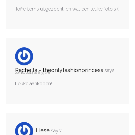
Toffe items uitgezocht, en wat een leuke foto's (:
Rachella - theonlyfashionprincess
says:
20/10/2014 at 6:53 am
Leuke aankopen!
Liese
says: