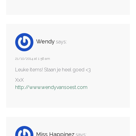
Wendy
says:
21/10/2014 at 1:56 am
Leuke items! Staan je heel goed <3
XxX
http://www.wendyvansoest.com
Miss Happinez
says: