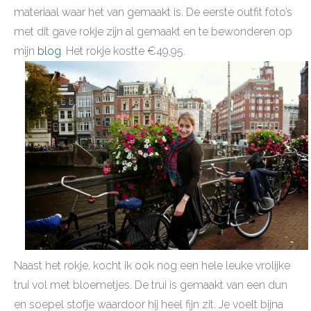
materiaal waar het van gemaakt is. De eerste outfit foto’s
met dit gave rokje zijn al gemaakt en te bewonderen op
mijn
blog
. Het rokje kostte €49,95.
Naast het rokje, kocht ik ook nog een hele leuke vrolijke
trui vol met bloemetjes. De trui is gemaakt van een dun
en soepel stofje waardoor hij heel fijn zit. Je voelt bijna