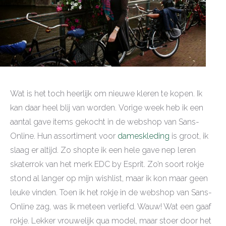
Wat is het toch heerlijk om nieuwe kleren te kopen. Ik
kan daar heel blij van worden. Vorige week heb ik een
aantal gave items gekocht in de webshop van Sans-
Online. Hun assortiment voor
dameskleding
is groot, ik
slaag er altijd. Zo shopte ik een hele gave nep leren
skaterrok van het merk EDC by Esprit. Zo’n soort rokje
stond al langer op mijn wishlist, maar ik kon maar geen
leuke vinden. Toen ik het rokje in de webshop van Sans-
Online zag, was ik meteen verliefd. Wauw! Wat een gaaf
rokje. Lekker vrouwelijk qua model, maar stoer door het