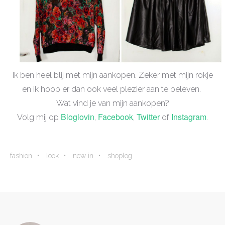
Ik ben heel blij met mijn aankopen. Zeker met mijn rokje
en ik hoop er dan ook veel plezier aan te beleven.
Wat vind je van mijn aankopen?
Bloglovin
Facebook
Twitter
Instagram
Volg mij op
,
,
of
.
fashion
look
new in
shoplog