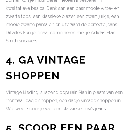
zomer, kun je maar beter meteen investeren in
kwalitatieve basics. Denk aan een paar mooie witte- en
zwarte tops, een klassieke blazer, een zwart jurkje, een
mooie zwarte pantalon en uiteraard de perfecte jeans.
Dit alles kun je ideaal combineren met je Adidas Stan
Smith sneakers.
4. GA VINTAGE
SHOPPEN
Vintage kleding is razend populair. Plan in plaats van een
‘normaal’ dagje shoppen, een dagje vintage shoppen in.
Wie weet scoor je wel een klassieke Levi’s jeans…
5. SCOOR EEN PAAR