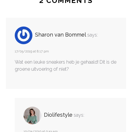
2 COMMENTS
Sharon van Bommel
says:
17/05/2019 at 8:17 pm
Wat een leuke sneakers heb je gehaald! Dit is de
groene uitvoering of niet?
Diolifestyle
says:
19/05/2019 at 9:53 am