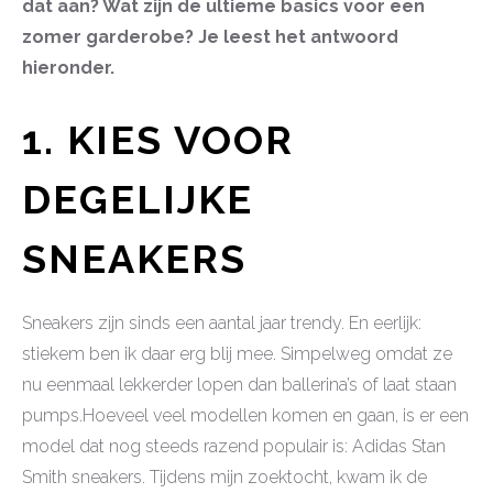
dat aan? Wat zijn de ultieme basics voor een
zomer garderobe? Je leest het antwoord
hieronder.
1. KIES VOOR
DEGELIJKE
SNEAKERS
Sneakers zijn sinds een aantal jaar trendy. En eerlijk:
stiekem ben ik daar erg blij mee. Simpelweg omdat ze
nu eenmaal lekkerder lopen dan ballerina’s of laat staan
pumps.Hoeveel veel modellen komen en gaan, is er een
model dat nog steeds razend populair is: Adidas Stan
Smith sneakers. Tijdens mijn zoektocht, kwam ik de