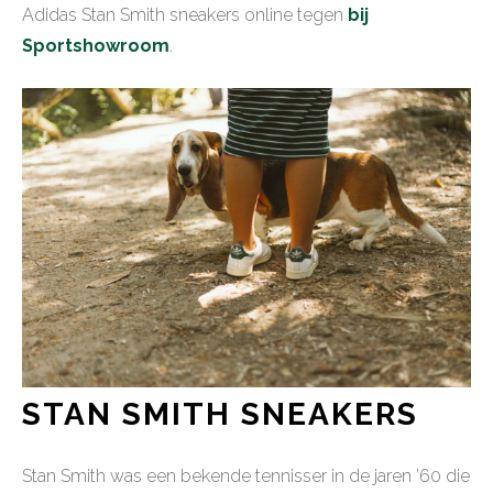
Adidas Stan Smith sneakers online tegen
bij
Sportshowroom
.
STAN SMITH SNEAKERS
Stan Smith was een bekende tennisser in de jaren ’60 die