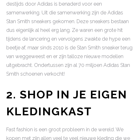
destijds door Adidas is benaderd voor een
samenwerking. Uit die samenwerking zijn de Adidas
Stan Smith sneakers gekomen. Deze sneakers bestaan
dus eigenlijk al heel erg lang. Ze waren een grote hit
tijdens de lancering en vervolgens zwakte de hype een
beetje af, maar sinds 2010 is de Stan Smith sneaker terug
van weggeweest en er zijn talloze nieuwe modellen
uitgebracht. Ondertussen zijn al 70 miljoen Adidas Stan
Smith schoenen verkocht!
2. SHOP IN JE EIGEN
KLEDINGKAST
Fast fashion is een groot probleem in de wereld. We
kopen met zijn allen veel te veel nieuwe kleding die we