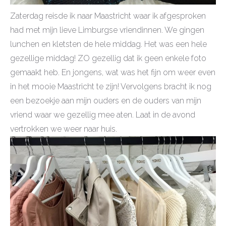
Zaterdag reisde ik naar Maastricht waar ik afgesproken
had met mijn lieve Limburgse vriendinnen. We gingen
lunchen en kletsten de hele middag. Het was een hele
gezellige middag! ZO gezellig dat ik geen enkele foto
gemaakt heb. En jongens, wat was het fijn om weer even
in het mooie Maastricht te zijn! Vervolgens bracht ik nog
een bezoekje aan mijn ouders en de ouders van mijn
vriend waar we gezellig mee aten. Laat in de avond
vertrokken we weer naar huis.