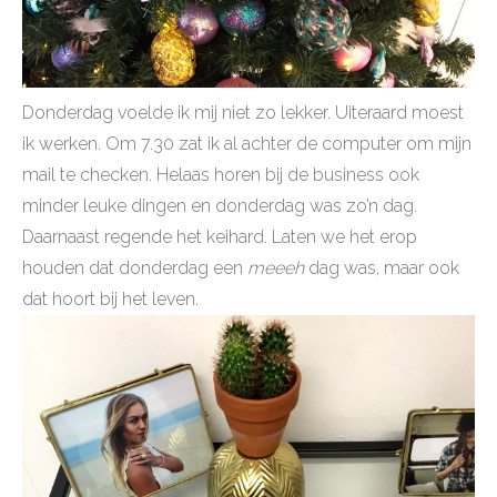
Donderdag voelde ik mij niet zo lekker. Uiteraard moest
ik werken. Om 7.30 zat ik al achter de computer om mijn
mail te checken. Helaas horen bij de business ook
minder leuke dingen en donderdag was zo’n dag.
Daarnaast regende het keihard. Laten we het erop
houden dat donderdag een
meeeh
dag was, maar ook
dat hoort bij het leven.