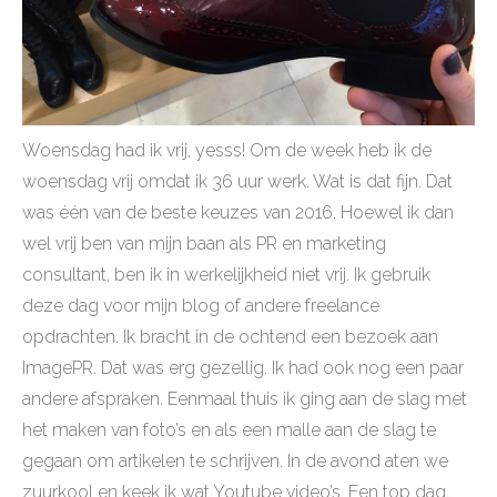
Woensdag had ik vrij, yesss! Om de week heb ik de
woensdag vrij omdat ik 36 uur werk. Wat is dat fijn. Dat
was één van de beste keuzes van 2016. Hoewel ik dan
wel vrij ben van mijn baan als PR en marketing
consultant, ben ik in werkelijkheid niet vrij. Ik gebruik
deze dag voor mijn blog of andere freelance
opdrachten. Ik bracht in de ochtend een bezoek aan
ImagePR. Dat was erg gezellig. Ik had ook nog een paar
andere afspraken. Eenmaal thuis ik ging aan de slag met
het maken van foto’s en als een malle aan de slag te
gegaan om artikelen te schrijven. In de avond aten we
zuurkool en keek ik wat Youtube video’s. Een top dag.