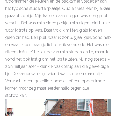
woonkamer, de keuken en de badkamer voldeden aan
het typische studentenplaatje. Oud en vies: een bij elkaar
geraapt zooitje. Mijn kamer daarentegen was een groot
verschil. Dat was mijn eigen plekje, mijn eigen mini huisje
waar ik trots op was. Daar trok ik mij terug als ik even
geen zin had. Een plek waar ik zo’n 4,5 jaar gewoond heb
en waar ik een traantje liet toen ik verhuisde. Het was niet
alleen definitief het einde van mijn studententijd, maar ik
vond het ook lastig om het los te laten. Nu nog steeds –
zo’n halfjaar later – denk ik vaak terug aan die geweldige
tijd. De kamer van mijn vriend was stoer en mannelijk.
Verwacht geen gezellige lampjes of een opgeruimde
kamer, maar zeg maar eerder hallo tegen alle
stofwolken.