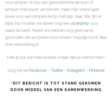
voor lampen. Ik hou van geometrische lampen of
lampen met koper van binnen, maar mijn vriend gaat
liever voor een simpele lamp met kap. Aaai. We zijn er
bijna. Nu moeten we alleen nog een
vloerlamp
voor
naast de bank. Alleen we hebben nog geen lamp
gevonden die we beide mooi vinden. Hopelijk komt daar
snel verandering in.
Heb jij ook een hele andere smaak dan je vriend/man?
Volg mij via
Facebook
–
Twitter
–
Instagram
–
Pinterest
*DIT BERICHT IS TOT STAND GEKOMEN
DOOR MIDDEL VAN EEN SAMENWERKING