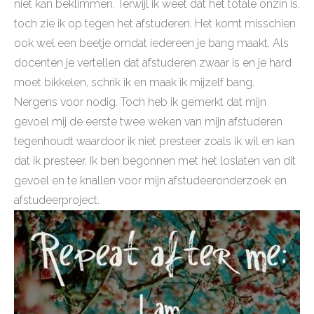
niet kan beklimmen. Terwijl ik weet dat het totale onzin is,
toch zie ik op tegen het afstuderen. Het komt misschien
ook wel een beetje omdat iedereen je bang maakt. Als
docenten je vertellen dat afstuderen zwaar is en je hard
moet bikkelen, schrik ik en maak ik mijzelf bang.
Nergens voor nodig. Toch heb ik gemerkt dat mijn
gevoel mij de eerste twee weken van mijn afstuderen
tegenhoudt waardoor ik niet presteer zoals ik wil en kan
dat ik presteer. Ik ben begonnen met het loslaten van dit
gevoel en te knallen voor mijn afstudeeronderzoek en
afstudeerproject.