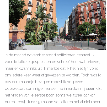
In de maand november stond solliciteren centraal. Ik
voerde talloze gesprekken en schreef heel wat brieven,
maar er kwam niks uit. Ik merkte dat ik het niet fijn vond
om iedere keer weer afgewezen te worden. Toch was ik
pas een maandje bezig en moest ik nog even
doorzetten, sommige mensen herinnerden mij eraan dat
het vinden van je eerste baan soms wel twee jaar kan
duren, terwijl ik na 1,5 maand solliciteren het al niet meer