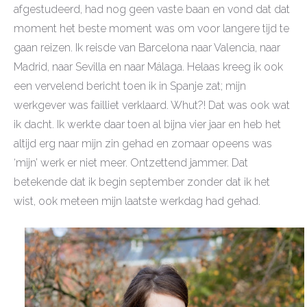
afgestudeerd, had nog geen vaste baan en vond dat dat
moment het beste moment was om voor langere tijd te
gaan reizen. Ik reisde van Barcelona naar Valencia, naar
Madrid, naar Sevilla en naar Málaga. Helaas kreeg ik ook
een vervelend bericht toen ik in Spanje zat; mijn
werkgever was failliet verklaard. Whut?! Dat was ook wat
ik dacht. Ik werkte daar toen al bijna vier jaar en heb het
altijd erg naar mijn zin gehad en zomaar opeens was
‘mijn’ werk er niet meer. Ontzettend jammer. Dat
betekende dat ik begin september zonder dat ik het
wist, ook meteen mijn laatste werkdag had gehad.