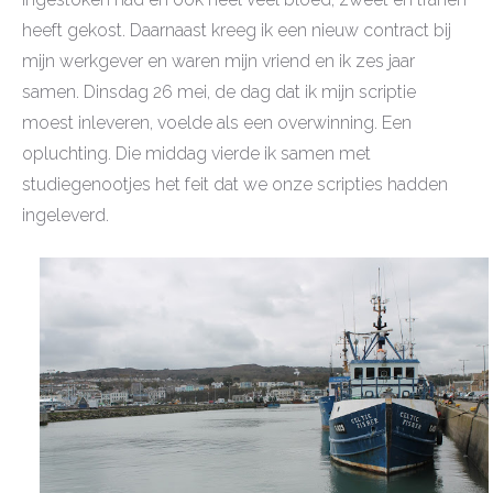
heeft gekost. Daarnaast kreeg ik een nieuw contract bij
mijn werkgever en waren mijn vriend en ik zes jaar
samen. Dinsdag 26 mei, de dag dat ik mijn scriptie
moest inleveren, voelde als een overwinning. Een
opluchting. Die middag vierde ik samen met
studiegenootjes het feit dat we onze scripties hadden
ingeleverd.