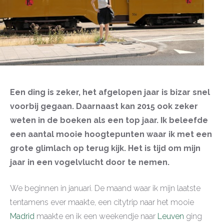
Een ding is zeker, het afgelopen jaar is bizar snel
voorbij gegaan. Daarnaast kan 2015 ook zeker
weten in de boeken als een top jaar. Ik beleefde
een aantal mooie hoogtepunten waar ik met een
grote glimlach op terug kijk. Het is tijd om mijn
jaar in een vogelvlucht door te nemen.
We beginnen in januari. De maand waar ik mijn laatste
tentamens ever maakte, een citytrip naar het mooie
Madrid
maakte en ik een weekendje naar
Leuven
ging