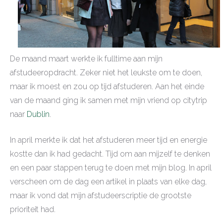
De maand maart werkte ik fulltime aan mijn
afstudeeropdracht. Zeker niet het leukste om te doen,
maar ik moest en zou op tijd afstuderen. Aan het einde
van de maand ging ik samen met mijn vriend op citytrip
naar
Dublin
.
In april merkte ik dat het afstuderen meer tijd en energie
kostte dan ik had gedacht. Tijd om aan mijzelf te denken
en een paar stappen terug te doen met mijn blog. In april
verscheen om de dag een artikel in plaats van elke dag,
maar ik vond dat mijn afstudeerscriptie de grootste
prioriteit had.