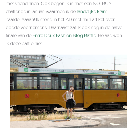
met vriendinnen. Ook begon ik in met een NO-BUY
challenge in januari waarmee ik de
landelijke krant
haalde. Aaaah! Ik stond in het AD met mijn artikel over
goede voornemens. Daarnaast zat ik ook nog in de halve
finale van de
Entre Deux Fashion Blog Battle
. Helaas won
ik deze battle niet.