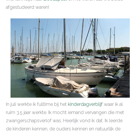
afgestudeerd waren!
In juli werkte ik fulltime bij het
kinderdagverblijf
waar ik al
ruim 3,5 jaar werkte. Ik mocht iemand vervangen die met
zwangerschapsverlof was. Heerlijk vond ik dat. Ik leerde
de kinderen kennen, de ouders kennen en natuurlijk de