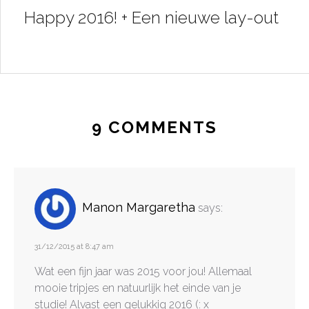
Happy 2016! + Een nieuwe lay-out
9 COMMENTS
Manon Margaretha
says:
31/12/2015 at 8:47 am
Wat een fijn jaar was 2015 voor jou! Allemaal
mooie tripjes en natuurlijk het einde van je
studie! Alvast een gelukkig 2016 (: x