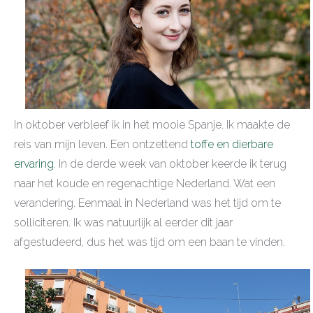
In oktober verbleef ik in het mooie Spanje. Ik maakte de
reis van mijn leven. Een ontzettend
toffe en dierbare
ervaring
. In de derde week van oktober keerde ik terug
naar het koude en regenachtige Nederland. Wat een
verandering. Eenmaal in Nederland was het tijd om te
solliciteren. Ik was natuurlijk al eerder dit jaar
afgestudeerd, dus het was tijd om een baan te vinden.