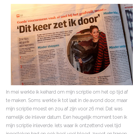
In mei werkte ik keihard om mijn scriptie om het op tijd af
te maken. Soms werkte ik tot laat in de avond door, maar
mijn scriptie moest en zou af zijn voor 26 mei. Dat was
namelijk de inlever datum. Een heugelijk moment toen ik
mijn scriptie inleverde. Iets waar ik ontzettend veel tijd
ingestoken had en ook heel veel bloed, zweet en tranen