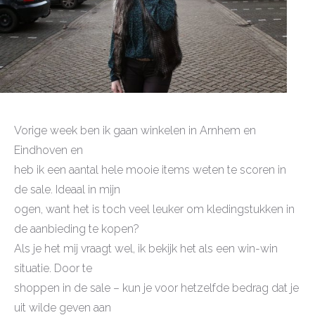
Vorige week ben ik gaan winkelen in Arnhem en
Eindhoven en
heb ik een aantal hele mooie items weten te scoren in
de sale. Ideaal in mijn
ogen, want het is toch veel leuker om kledingstukken in
de aanbieding te kopen?
Als je het mij vraagt wel, ik bekijk het als een win-win
situatie. Door te
shoppen in de sale – kun je voor hetzelfde bedrag dat je
uit wilde geven aan