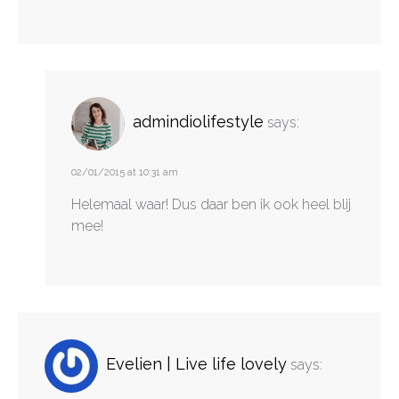
admindiolifestyle
says:
02/01/2015 at 10:31 am
Helemaal waar! Dus daar ben ik ook heel blij
mee!
Evelien | Live life lovely
says: