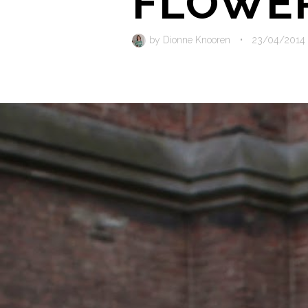
FLOWE
by
Dionne Knooren
•
23/04/2014