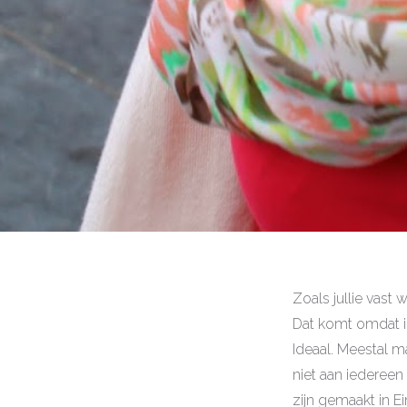
Zoals jullie vast 
Dat komt omdat ik
Ideaal. Meestal ma
niet aan iedereen
zijn gemaakt in E