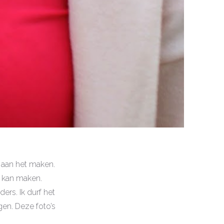
s aan het maken.
n kan maken.
ers. Ik durf het
gen. Deze foto’s