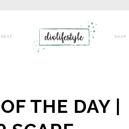
Skip
EREST’
SHOP
to
content
OF THE DAY |