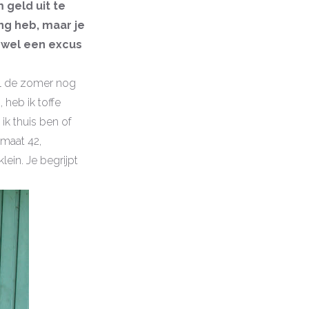
 geld uit te
ng heb, maar je
d wel een excus
el de zomer nog
 heb ik toffe
ik thuis ben of
 maat 42,
ein. Je begrijpt