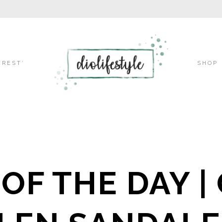
Skip
EREST’
SHOP
to
content
 OF THE DAY |