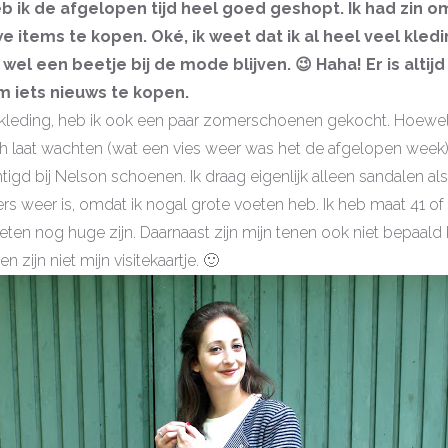
b ik de afgelopen tijd heel goed geshopt. Ik had zin om
 items te kopen. Oké, ik weet dat ik al heel veel kledi
 wel een beetje bij de mode blijven. 😉 Haha! Er is altij
 iets nieuws te kopen.
 kleding, heb ik ook een paar zomerschoenen gekocht. Hoew
h laat wachten (wat een vies weer was het de afgelopen week),
gd bij Nelson schoenen. Ik draag eigenlijk alleen sandalen als 
rs weer is, omdat ik nogal grote voeten heb. Ik heb maat 41 of
ten nog huge zijn. Daarnaast zijn mijn tenen ook niet bepaald kl
n zijn niet mijn visitekaartje. 🙂