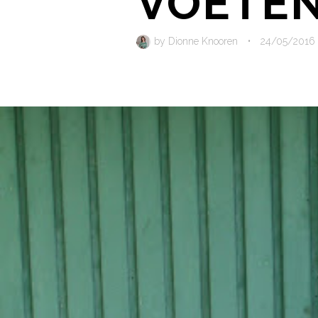
VOETEN
by
Dionne Knooren
•
24/05/2016