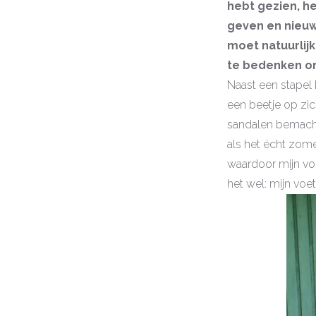
hebt gezien, he
geven en nieuwe
moet natuurlijk
te bedenken om
Naast een stapel
een beetje op zic
sandalen bemachti
als het écht zome
waardoor mijn voe
het wel: mijn voete