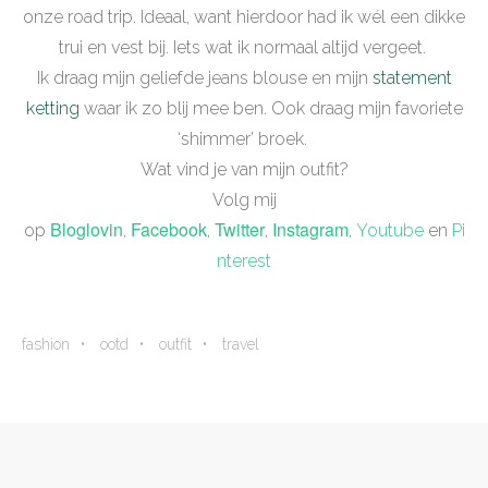
onze road trip. Ideaal, want hierdoor had ik wél een dikke
trui en vest bij. Iets wat ik normaal altijd vergeet.
Ik draag mijn geliefde jeans blouse en mijn
statement
ketting
waar ik zo blij mee ben. Ook draag mijn favoriete
‘shimmer’ broek.
Wat vind je van mijn outfit?
Volg mij
Bloglovin
Facebook
Twitter
Instagram
op
,
,
,
,
Youtube
en
Pi
nterest
fashion
ootd
outfit
travel