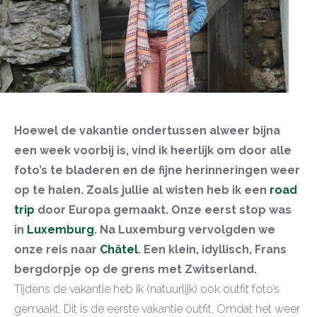
Hoewel de vakantie ondertussen alweer bijna
een week voorbij is, vind ik heerlijk om door alle
foto’s te bladeren en de fijne herinneringen weer
op te halen. Zoals jullie al wisten heb ik een
road
trip
door Europa gemaakt. Onze eerst stop was
in
Luxemburg
. Na Luxemburg vervolgden we
onze reis naar
Châtel
. Een klein, idyllisch, Frans
bergdorpje op de grens met Zwitserland.
Tijdens de vakantie heb ik (natuurlijk) ook outfit foto’s
gemaakt. Dit is de eerste vakantie outfit. Omdat het weer