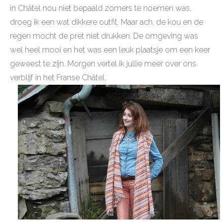
in Châtel nou niet bepaald zomers te noemen was,
droeg ik een wat dikkere outfit. Maar ach, de kou en de
regen mocht de pret niet drukken. De omgeving was
wel heel mooi en het was een leuk plaatsje om een keer
geweest te zijn. Morgen vertel ik jullie meer over ons
verblijf in het Franse Châtel.