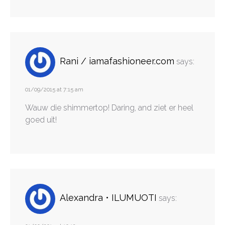
Rani / iamafashioneer.com
says:
01/09/2015 at 7:15 am
Wauw die shimmertop! Daring, and ziet er heel
goed uit!
Alexandra • ILUMUOTI
says: