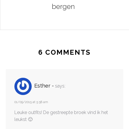
bergen
6 COMMENTS
Esther -
says:
01/09/2015 at 5:58 am
Leuke outfits! De gestreepte broek vind ik het
leukst 🙂