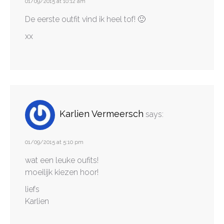
01/09/2015 at 10:12 am
De eerste outfit vind ik heel tof! 🙂
xx
Karlien Vermeersch
says:
01/09/2015 at 5:10 pm
wat een leuke oufits!
moeilijk kiezen hoor!
liefs
Karlien