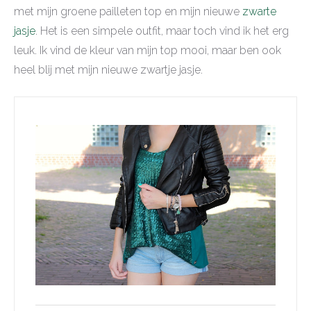
met mijn groene pailleten top en mijn nieuwe
zwarte
jasje
. Het is een simpele outfit, maar toch vind ik het erg
leuk. Ik vind de kleur van mijn top mooi, maar ben ook
heel blij met mijn nieuwe zwartje jasje.