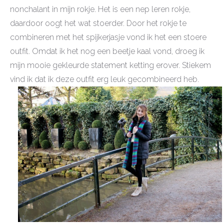
nonchalant in mijn rokje. Het is een nep leren rokje,
daardoor oogt het wat stoerder. Door het rokje te
combineren met het spijkerjasje vond ik het een stoere
outfit. Omdat ik het nog een beetje kaal vond, droeg ik
mijn mooie gekleurde statement ketting erover. Stiekem
vind ik dat ik deze outfit erg leuk gecombineerd heb.