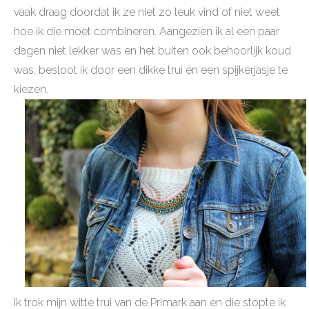
vaak draag doordat ik ze niet zo leuk vind of niet weet
hoe ik die moet combineren. Aangezien ik al een paar
dagen niet lekker was en het buiten ook behoorlijk koud
was, besloot ik door een dikke trui én een spijkerjasje te
kiezen.
Ik trok mijn witte trui van de Primark aan en die stopte ik