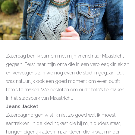
Zaterdag ben ik samen met mijn vriend naar Maastricht
gegaan. Eerst naar mijn oma die in een verpleegkliniek zit
en vervolgens zijn we nog even de stad in gegaan. Dat
was natuurlijk ook een goed moment om even outfit
foto’s te maken. We besloten om outfit foto’s te maken
in het stadspark van Maastricht.
Jeans Jacket
Zaterdagmorgen wist ik niet zo goed wat ik moest
aantrekken. In de kledingkast die bij mijn ouders staat,
hangen eigenlijk alleen maar kleren die ik wat minder