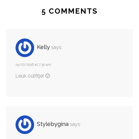
5 COMMENTS
Kelly
says:
15/07/2016 at 7:30 am
Leuk outfitje! 🙂
Stylebygina
says: