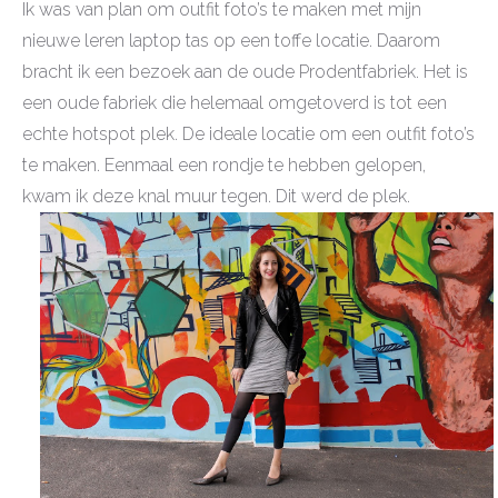
Ik was van plan om outfit foto’s te maken met mijn
nieuwe leren laptop tas op een toffe locatie. Daarom
bracht ik een bezoek aan de oude Prodentfabriek. Het is
een oude fabriek die helemaal omgetoverd is tot een
echte hotspot plek. De ideale locatie om een outfit foto’s
te maken. Eenmaal een rondje te hebben gelopen,
kwam ik deze knal muur tegen. Dit werd de plek.