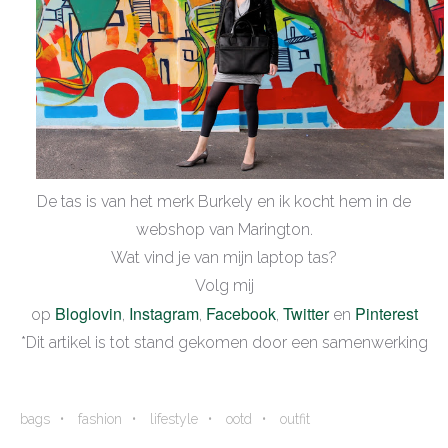
De tas is van het merk Burkely en ik kocht hem in de
webshop van Marington.
Wat vind je van mijn laptop tas?
Volg mij
B
loglovin
Instagram
Facebook
Twitter
Pinterest
op
,
,
,
en
*Dit artikel is tot stand gekomen door een samenwerking
bags
fashion
lifestyle
ootd
outfit