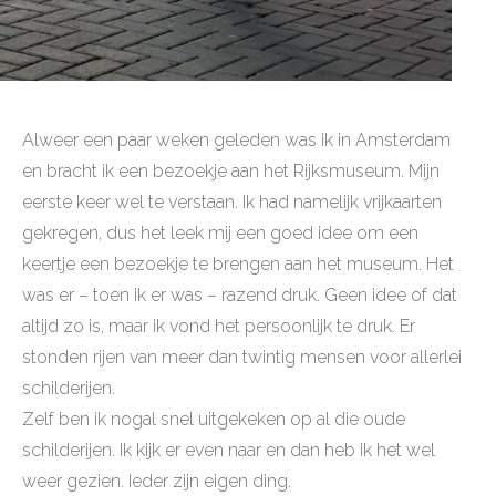
Alweer een paar weken geleden was ik in Amsterdam
en bracht ik een bezoekje aan het Rijksmuseum. Mijn
eerste keer wel te verstaan. Ik had namelijk vrijkaarten
gekregen, dus het leek mij een goed idee om een
keertje een bezoekje te brengen aan het museum. Het
was er – toen ik er was – razend druk. Geen idee of dat
altijd zo is, maar ik vond het persoonlijk te druk. Er
stonden rijen van meer dan twintig mensen voor allerlei
schilderijen.
Zelf ben ik nogal snel uitgekeken op al die oude
schilderijen. Ik kijk er even naar en dan heb ik het wel
weer gezien. Ieder zijn eigen ding.