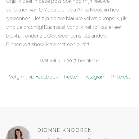
Ohja ik deel in deze post ook nog mijn nieuwe
schoenen van O’Moda die ik via Anna Nooshin heb
gewonnen. Het zijn donkerblauwe velvet pumps! <3 Ik
vind ze prachtig! Daarnaast vond ik het tof dat er een
blokhak onder zit. Ook weer eens iets anders.
Binnenkort show ik ze met een outfit!
Wat wil jij in 2017 bereiken?
Volg mij via
Facebook
–
Twitter
–
Instagram
–
Pinterest
DIONNE KNOOREN