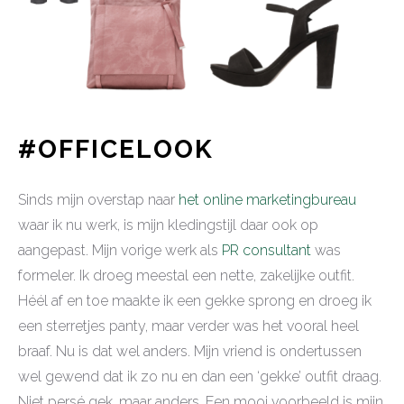
#OFFICELOOK
Sinds mijn overstap naar
het online marketingbureau
waar ik nu werk, is mijn kledingstijl daar ook op
aangepast. Mijn vorige werk als
PR consultant
was
formeler. Ik droeg meestal een nette, zakelijke outfit.
Héél af en toe maakte ik een gekke sprong en droeg ik
een sterretjes panty, maar verder was het vooral heel
braaf. Nu is dat wel anders. Mijn vriend is ondertussen
wel gewend dat ik zo nu en dan een ‘gekke’ outfit draag.
Niet persé gek, maar anders. Een mooi voorbeeld is mijn