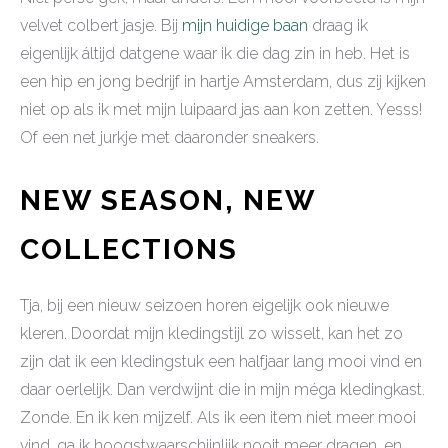
velvet colbert jasje. Bij
mijn huidige baan
draag ik
eigenlijk áltijd datgene waar ik die dag zin in heb. Het is
een hip en jong bedrijf in hartje Amsterdam, dus zij kijken
niet op als ik met mijn luipaard jas aan kon zetten. Yesss!
Of een net jurkje met daaronder sneakers.
NEW SEASON, NEW
COLLECTIONS
Tja, bij een nieuw seizoen horen eigelijk ook nieuwe
kleren. Doordat mijn kledingstijl zo wisselt, kan het zo
zijn dat ik een kledingstuk een halfjaar lang mooi vind en
daar oerlelijk. Dan verdwijnt die in mijn méga kledingkast.
Zonde. En ik ken mijzelf. Als ik een item niet meer mooi
vind, ga ik hoogstwaarschijnlijk nooit meer dragen, en