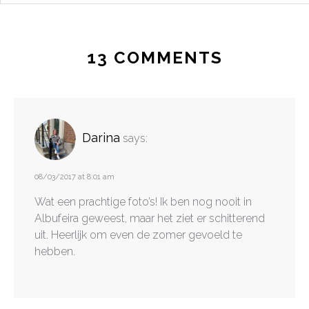
13 COMMENTS
Darina
says:
08/03/2017 at 8:01 am
Wat een prachtige foto’s! Ik ben nog nooit in
Albufeira geweest, maar het ziet er schitterend
uit. Heerlijk om even de zomer gevoeld te
hebben.