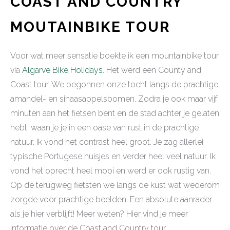
COAST AND COUNTRY
MOUTAINBIKE TOUR
Voor wat meer sensatie boekte ik een mountainbike tour
via
Algarve Bike Holidays
. Het werd een County and
Coast tour. We begonnen onze tocht langs de prachtige
amandel- en sinaasappelsbomen. Zodra je ook maar vijf
minuten aan het fietsen bent en de stad achter je gelaten
hebt, waan je je in een oase van rust in de prachtige
natuur. Ik vond het contrast heel groot. Je zag allerlei
typische Portugese huisjes en verder heel veel natuur. Ik
vond het oprecht heel mooi en werd er ook rustig van.
Op de terugweg fietsten we langs de kust wat wederom
zorgde voor prachtige beelden. Een absolute aanrader
als je hier verblijft! Meer weten? Hier vind je meer
informatie over de Coast and Country tour.