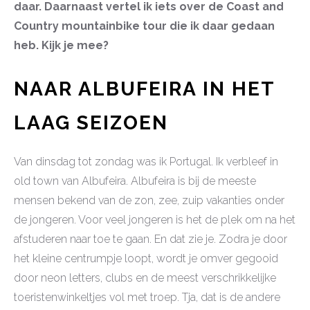
daar. Daarnaast vertel ik iets over de Coast and
Country mountainbike tour die ik daar gedaan
heb. Kijk je mee?
NAAR ALBUFEIRA IN HET
LAAG SEIZOEN
Van dinsdag tot zondag was ik Portugal. Ik verbleef in
old town van Albufeira. Albufeira is bij de meeste
mensen bekend van de zon, zee, zuip vakanties onder
de jongeren. Voor veel jongeren is het de plek om na het
afstuderen naar toe te gaan. En dat zie je. Zodra je door
het kleine centrumpje loopt, wordt je omver gegooid
door neon letters, clubs en de meest verschrikkelijke
toeristenwinkeltjes vol met troep. Tja, dat is de andere