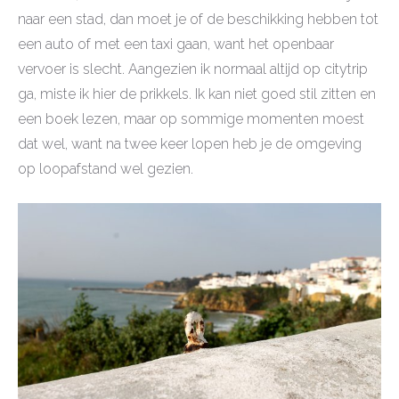
naar een stad, dan moet je of de beschikking hebben tot
een auto of met een taxi gaan, want het openbaar
vervoer is slecht. Aangezien ik normaal altijd op citytrip
ga, miste ik hier de prikkels. Ik kan niet goed stil zitten en
een boek lezen, maar op sommige momenten moest
dat wel, want na twee keer lopen heb je de omgeving
op loopafstand wel gezien.