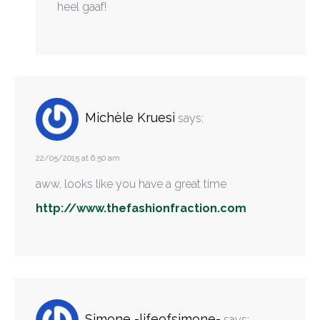
heel gaaf!
Michèle Kruesi
says:
22/05/2015 at 6:50 am
aww, looks like you have a great time
http://www.thefashionfraction.com
Simone -lifeofsimone-
says: