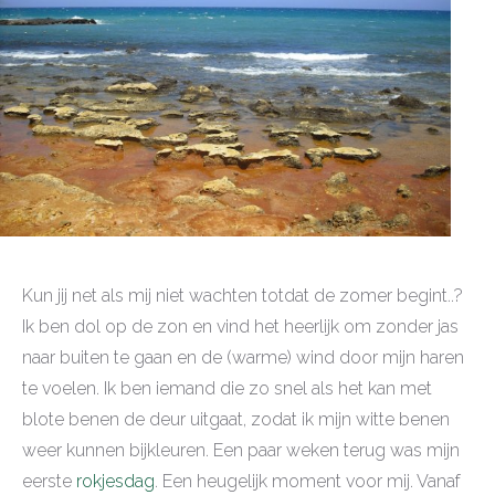
Kun jij net als mij niet wachten totdat de zomer begint..?
Ik ben dol op de zon en vind het heerlijk om zonder jas
naar buiten te gaan en de (warme) wind door mijn haren
te voelen. Ik ben iemand die zo snel als het kan met
blote benen de deur uitgaat, zodat ik mijn witte benen
weer kunnen bijkleuren. Een paar weken terug was mijn
eerste
rokjesdag
. Een heugelijk moment voor mij. Vanaf