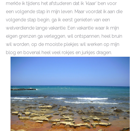
merkte ik tijdens het afstuderen dat ik ‘klaar’ ben voor
een volgende stap in mijn leven. Maar voordat ik aan die
volgende stap begin, ga ik eerst genieten van een
welverdiende lange vakantie. Een vakantie waar ik mijn
eigen grenzen ga verleggen, wil ontspannen, heel bruin
wil worden, op de mooiste plekjes wil werken op mijn
blog en bovenal heel veel rokjes en jurkjes dragen.