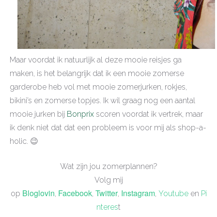
Maar voordat ik natuurlijk al deze mooie reisjes ga
maken, is het belangrijk dat ik een mooie zomerse
garderobe heb vol met mooie zomerjurken, rokjes,
bikini’s en zomerse topjes. Ik wil graag nog een aantal
mooie jurken bij
Bonprix
scoren voordat ik vertrek, maar
ik denk niet dat dat een probleem is voor mij als shop-a-
holic. 😉
Wat zijn jou zomerplannen?
Volg mij
Bloglovin
Facebook
Twitter
Instagram
op
,
,
,
,
Youtube
en
Pi
nteres
t