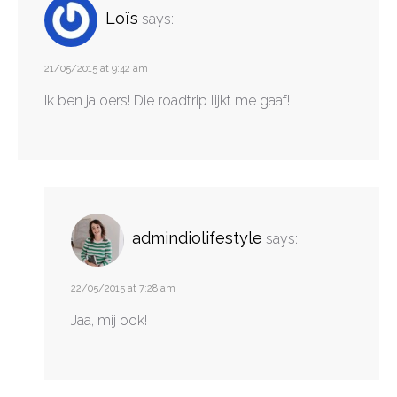
Loïs
says:
21/05/2015 at 9:42 am
Ik ben jaloers! Die roadtrip lijkt me gaaf!
admindiolifestyle
says:
22/05/2015 at 7:28 am
Jaa, mij ook!