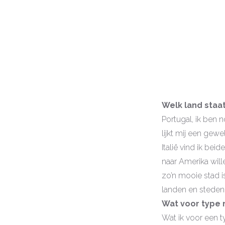
Welk land staat
Portugal, ik ben 
lijkt mij een gew
Italië vind ik be
naar Amerika wil
zo’n mooie stad i
landen en steden 
Wat voor type r
Wat ik voor een t