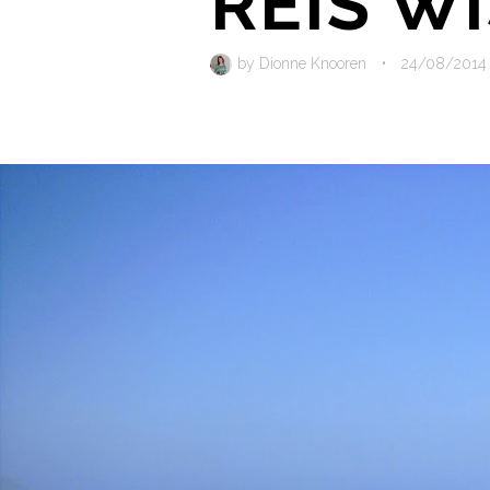
REIS W
by
Dionne Knooren
•
24/08/2014