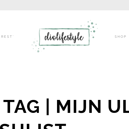
Skip
EREST’
SHOP
to
content
 TAG | MIJN U