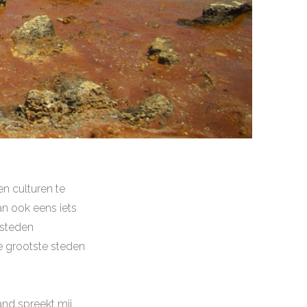
en culturen te
an ook eens iets
 steden
e grootste steden
land spreekt mij