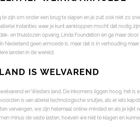
g te zijn om onder een brug te slapen en je zult ook niet zo 
 allerlei instanties waar je kunt aankloppen mocht dat nodig zij
ak- en thuislozen opvang, Linda Foundation en ga maar door. 
in Nederland geen armoede is, maar dat is in verhouding maar re
dere landen in de wereld.
LAND IS WELVAREND
 welvarend en Westers land. De inkomens liggen hoog, het is
oorzien is van allerlei technologische snufjes, als er iets kapot
ten vervangen, we zijn helemaal online-minded en als je kijkt n
en minus de vaste lasten, hoeven we niet te klagen en kunne