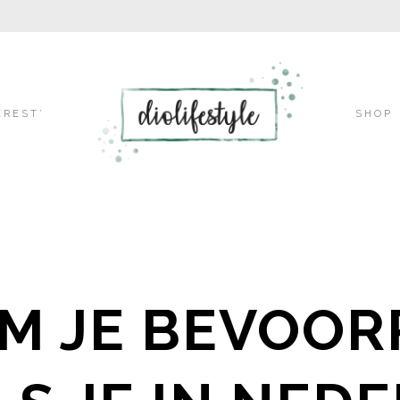
Skip
EREST’
SHOP
to
content
M JE BEVOOR