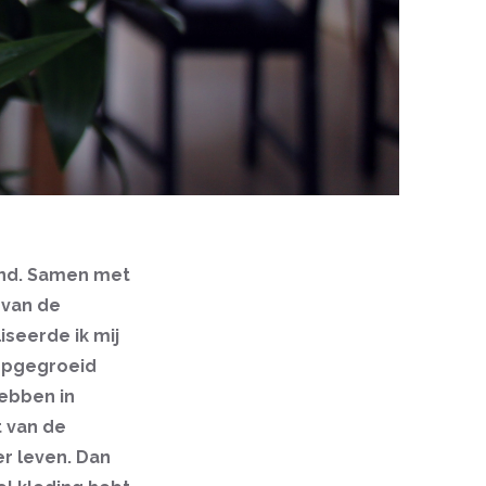
and. Samen met
 van de
iseerde ik mij
 opgegroeid
hebben in
t van de
er leven. Dan