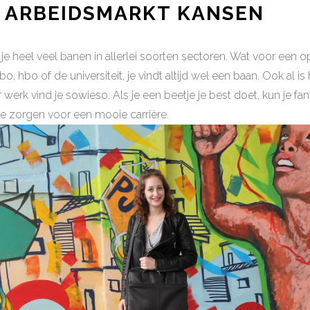
 ARBEIDSMARKT KANSEN
je heel veel banen in allerlei soorten sectoren. Wat voor een o
, hbo of de universiteit, je vindt altijd wel een baan. Ook al is
erk vind je sowieso. Als je een beetje je best doet, kun je fant
ie zorgen voor een mooie carrière.