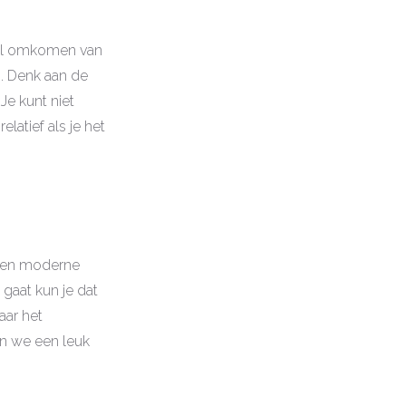
snel omkomen van
n. Denk aan de
Je kunt niet
latief als je het
 een moderne
 gaat kun je dat
aar het
n we een leuk