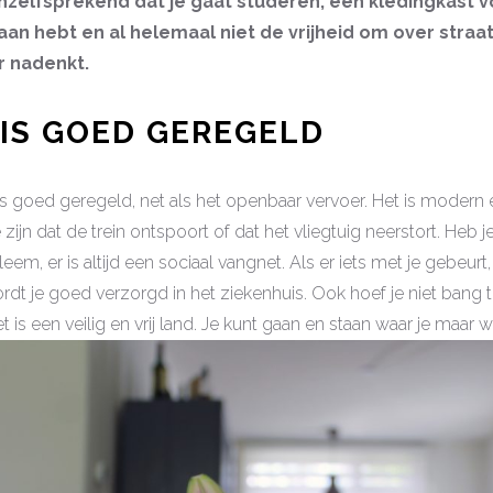
nzelfsprekend dat je gaat studeren, een kledingkast vo
aan hebt en al helemaal niet de vrijheid om over straat
er nadenkt.
 IS GOED GEREGELD
 is goed geregeld, net als het openbaar vervoer. Het is modern 
 zijn dat de trein ontspoort of dat het vliegtuig neerstort. Heb je
em, er is altijd een sociaal vangnet. Als er iets met je gebeurt
t je goed verzorgd in het ziekenhuis. Ook hoef je niet bang t
t is een veilig en vrij land. Je kunt gaan en staan waar je maar wi