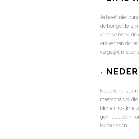
Je hoeft niet ban
de honger. Er zijn
voedselbank, de d
ontkennen dat er 
vergelijkt met an
NEDER
Nederland is een
maatschappij die v
binnen no-time la
gemiddelde inkom
leven leiden.