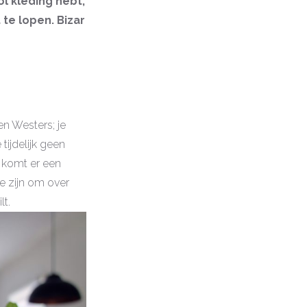
l kleding hebt,
 te lopen. Bizar
en Westers; je
 tijdelijk geen
, komt er een
e zijn om over
lt.