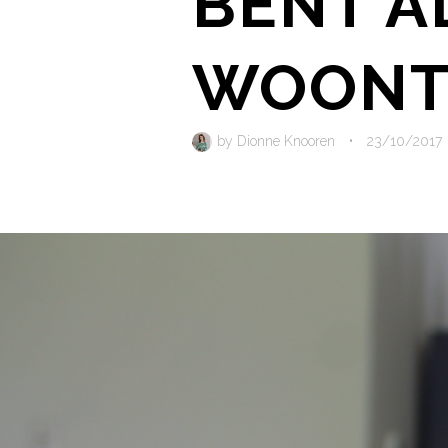
BENT A
WOON
by
Dionne Knooren
•
23/10/2017