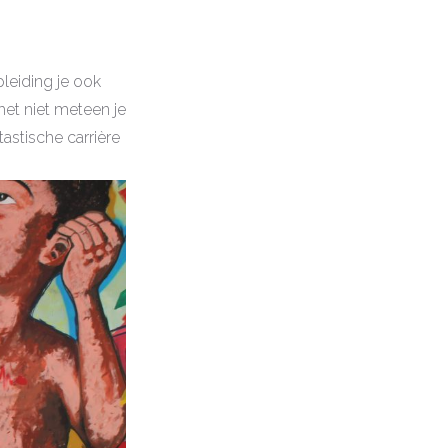
pleiding je ook
 het niet meteen je
astische carrière