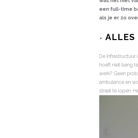
was het niet va
een full-time b
als je er zo ov
ALLES
De infrastructuur
hoeft niet bang te
werk? Geen proble
ambulance en word
straat te lopen. He