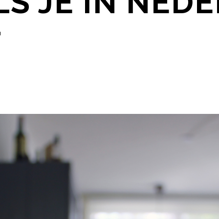
LS JE IN NED
T