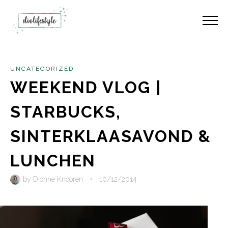
UNCATEGORIZED
WEEKEND VLOG |
STARBUCKS,
SINTERKLAASAVOND &
LUNCHEN
by
Dionne Knooren
•
10/12/2014