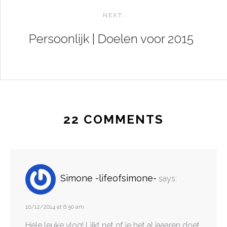
NEXT:
Persoonlijk | Doelen voor 2015
22 COMMENTS
Simone -lifeofsimone-
says:
10/12/2014 at 6:50 am
Hele leuke vlog! Lijkt net of je het al jaaaren doet