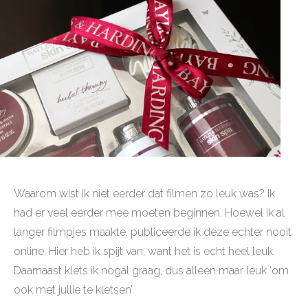
Waarom wist ik niet eerder dat filmen zo leuk was? Ik
had er veel eerder mee moeten beginnen. Hoewel ik al
langer filmpjes maakte, publiceerde ik deze echter nooit
online. Hier heb ik spijt van, want het is echt heel leuk.
Daarnaast klets ik nogal graag, dus alleen maar leuk ‘om
ook met jullie te kletsen’.