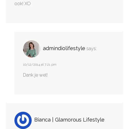
ook! XO
admindiolifestyle
says:
10/12/2014 at 7:21 pm
Dank je wel!
Bianca | Glamorous Lifestyle