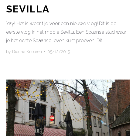
SEVILLA
Yay! Het is weer tijd voor een nieuwe vlog! Dit is de
eerste vlog in het mooie Sevilla. Een Spaanse stad waar
je het echte Spaanse leven kunt proeven. Dit ...
by
Dionne Knooren
•
05/12/2015