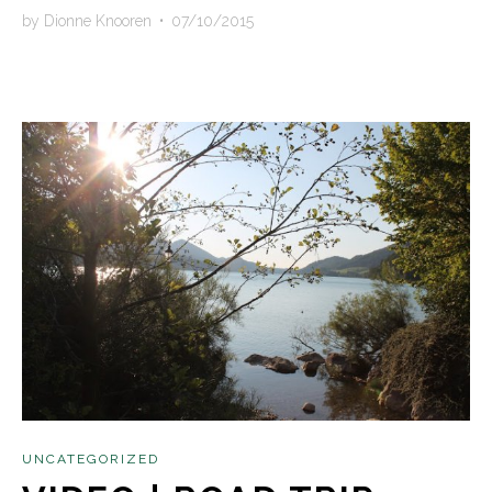
by
Dionne Knooren
•
07/10/2015
UNCATEGORIZED