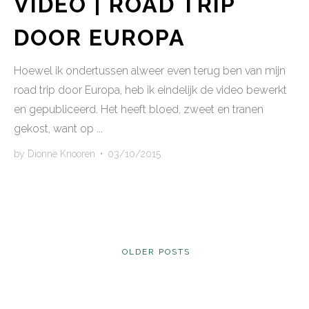
VIDEO | ROAD TRIP
DOOR EUROPA
Hoewel ik ondertussen alweer even terug ben van mijn
road trip door Europa, heb ik eindelijk de video bewerkt
en gepubliceerd. Het heeft bloed, zweet en tranen
gekost, want op ...
by
Dionne Knooren
•
03/10/2015
POSTS
OLDER POSTS
NAVIGATION