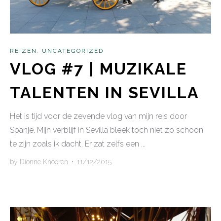
REIZEN
,
UNCATEGORIZED
VLOG #7 | MUZIKALE
TALENTEN IN SEVILLA
Het is tijd voor de zevende vlog van mijn reis door
Spanje. Mijn verblijf in Sevilla bleek toch niet zo schoon
te zijn zoals ik dacht. Er zat zelfs een ...
by
Dionne Knooren
•
11/12/2015