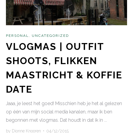
PERSONAL
,
UNCATEGORIZED
VLOGMAS | OUTFIT
SHOOTS, FLIKKEN
MAASTRICHT & KOFFIE
DATE
Jaaa, je leest het goed! Misschien heb je het al gelezen
op één van mijn social media kanalen, maar ik ben
begonnen met vlogmas. Dat houdt in dat ik in ...
by
Dionne Knooren
•
04/12/2015