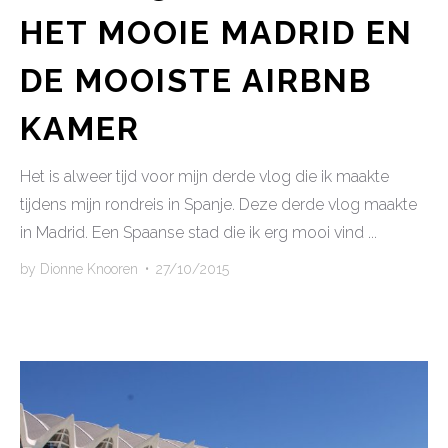
HET MOOIE MADRID EN
DE MOOISTE AIRBNB
KAMER
Het is alweer tijd voor mijn derde vlog die ik maakte
tijdens mijn rondreis in Spanje. Deze derde vlog maakte
in Madrid. Een Spaanse stad die ik erg mooi vind ...
by
Dionne Knooren
•
27/10/2015