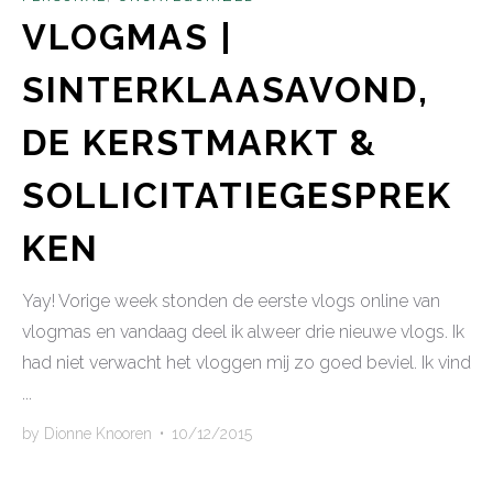
VLOGMAS |
SINTERKLAASAVOND,
DE KERSTMARKT &
SOLLICITATIEGESPREK
KEN
Yay! Vorige week stonden de eerste vlogs online van
vlogmas en vandaag deel ik alweer drie nieuwe vlogs. Ik
had niet verwacht het vloggen mij zo goed beviel. Ik vind
...
by
Dionne Knooren
•
10/12/2015