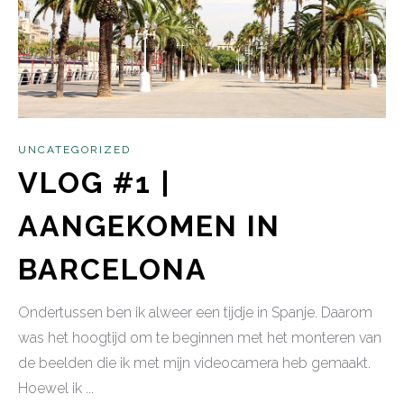
UNCATEGORIZED
VLOG #1 |
AANGEKOMEN IN
BARCELONA
Ondertussen ben ik alweer een tijdje in Spanje. Daarom
was het hoogtijd om te beginnen met het monteren van
de beelden die ik met mijn videocamera heb gemaakt.
Hoewel ik ...