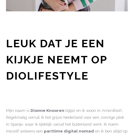
LEUK DAT JE EEN
KIJKJE NEEMT OP
DIOLIFESTYLE
Mijn naam is
Dionne Knooren
(1991) en ik woon in Amersfoort.
Regelmatig verruil ik het grijze Nederland voor een zonnige plek
in Spanje, waar ik tijdelijk vanuit het buitenland werk. Ik noem
mezelf weleens een
parttime digital nomad
en ik ben altijd op