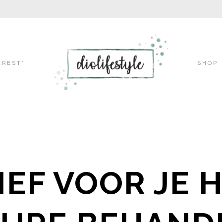
Skip
EREST’
SHOP
to
content
IEF VOOR JE