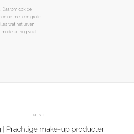
o. Daarom ook de
l nomad met een grote
 alles wat het leven
en, mode en nog veel
NEXT:
 | Prachtige make-up producten