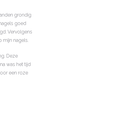
 handen grondig
 nagels goed
rgd. Vervolgens
 mijn nagels.
ng. Deze
a was het tijd
voor een roze