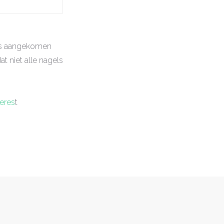
uis aangekomen
t niet alle nagels
teres
t