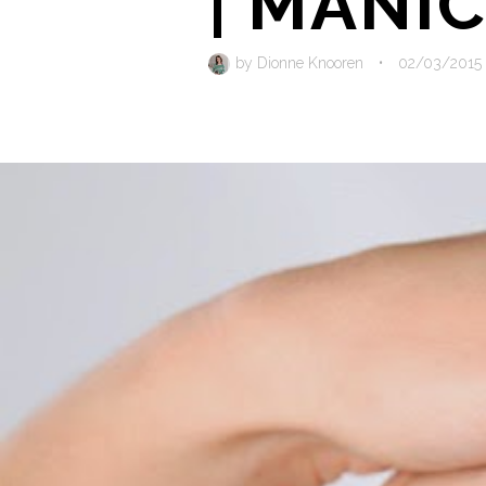
| MANI
by
Dionne Knooren
•
02/03/2015