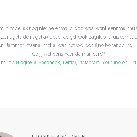
 mijn nagellak nog niet helemaal droog was, want eenmaal th
al nagels de nagellak beschadigd. Ook zag ik bij thuiskomst da
n. Jammer, maar al met al was het wel een fijne behandeling.
Ga jij wel eens naar de manicure?
Bloglovin
Facebook
Twitter
Instagram
 mij op
,
,
,
,
Youtube
en
Pin
DIONNE KNOOREN