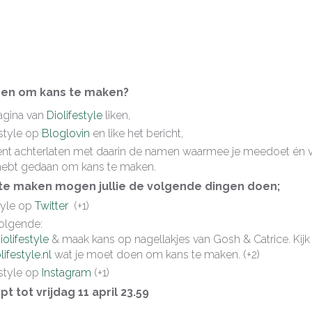
oen om kans te maken?
gina van
Diolifestyle
liken,
estyle op
Bloglovin
en like het bericht,
t achterlaten met daarin de namen waarmee je meedoet én ve
hebt gedaan om kans te maken.
te maken mogen jullie de volgende dingen doen;
tyle op
Twitter
(+1)
volgende:
olifestyle
& maak kans op nagellakjes van Gosh & Catrice. Kijk
ifestyle.nl
wat je moet doen om kans te maken. (+2)
estyle op
Instagram
(+1)
t tot vrijdag 11 april 23.59