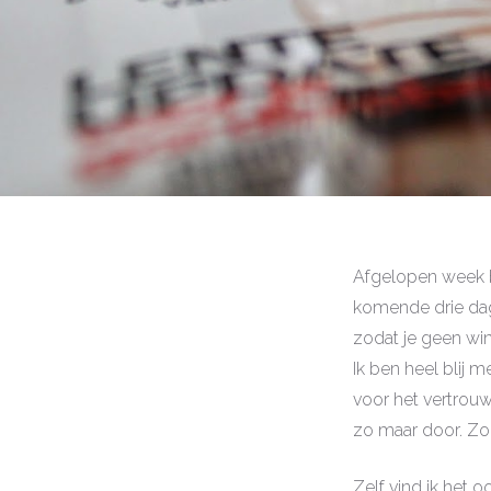
Afgelopen week b
komende drie dag
zodat je geen win
Ik ben heel blij m
voor het vertrouwe
zo maar door. Zond
Zelf vind ik het 