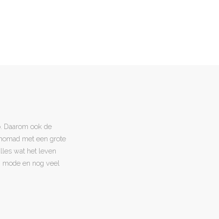
o. Daarom ook de
l nomad met een grote
 alles wat het leven
en, mode en nog veel