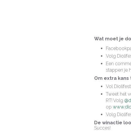
Wat moet je d
Facebookpa
Volg Diolif
Een commen
stappen je 
Om extra kans 
Vol Diolifes
Tweet het 
RT! Volg
@di
op
www.diol
Volg Diolif
De winactie loop
Succes!