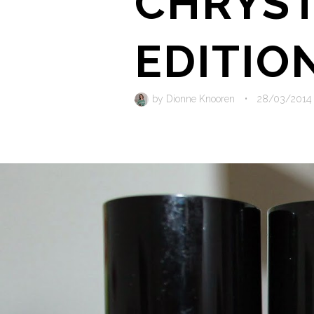
CHRYST
EDITIO
by
Dionne Knooren
•
28/03/2014