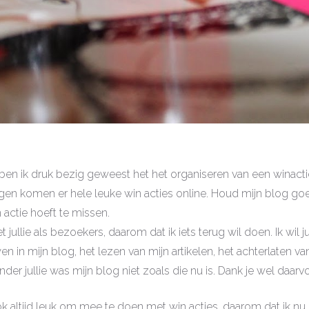
en ik druk bezig geweest het het organiseren van een winac
en komen er hele leuke win acties online. Houd mijn blog goe
 actie hoeft te missen.
et jullie als bezoekers, daarom dat ik iets terug wil doen. Ik wil 
n in mijn blog, het lezen van mijn artikelen, het achterlaten va
er jullie was mijn blog niet zoals die nu is. Dank je wel daarvo
ook altijd leuk om mee te doen met win acties, daarom dat ik nu