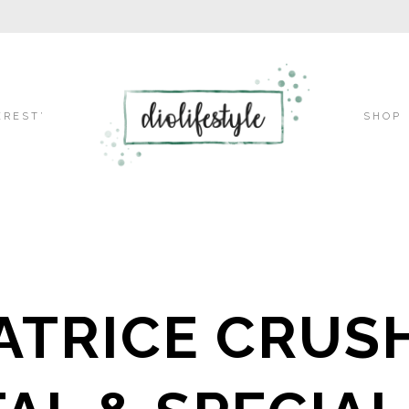
Skip
EREST’
SHOP
to
content
CATRICE CRUS