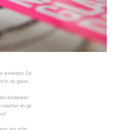
tie-weekend. De
d in de gaten,
jullie bedanken
n reacties en ga
or!
 een win actie