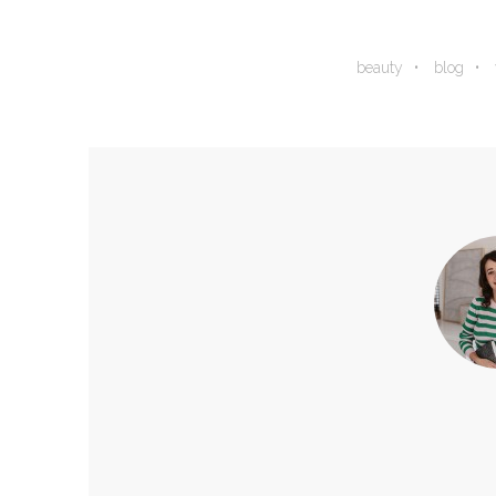
beauty
blog