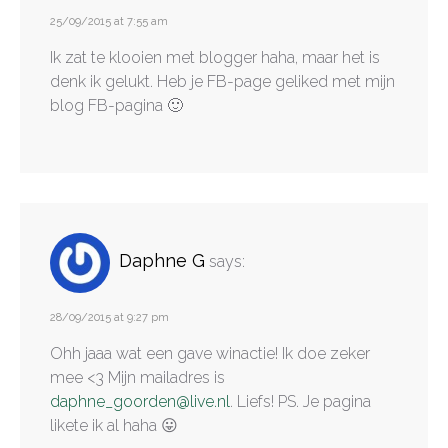
25/09/2015 at 7:55 am
Ik zat te klooien met blogger haha, maar het is
denk ik gelukt. Heb je FB-page geliked met mijn
blog FB-pagina 🙂
Daphne G
says:
28/09/2015 at 9:27 pm
Ohh jaaa wat een gave winactie! Ik doe zeker
mee <3 Mijn mailadres is
daphne_goorden@live.nl
. Liefs! PS. Je pagina
likete ik al haha 😛