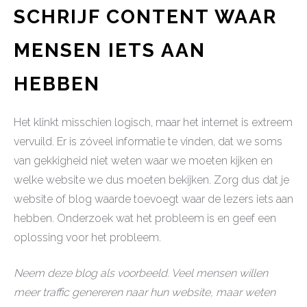
SCHRIJF CONTENT WAAR
MENSEN IETS AAN
HEBBEN
Het klinkt misschien logisch, maar het internet is extreem
vervuild. Er is zóveel informatie te vinden, dat we soms
van gekkigheid niet weten waar we moeten kijken en
welke website we dus moeten bekijken. Zorg dus dat je
website of blog waarde toevoegt waar de lezers iets aan
hebben. Onderzoek wat het probleem is en geef een
oplossing voor het probleem.
Neem deze blog als voorbeeld. Veel mensen willen
meer traffic genereren naar hun website, maar weten