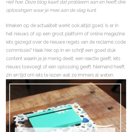
niet hoe. Deze blog kaart dat probleem aan en heeft drie
oplossingen waar je mee aan de slag kunt.
Inhaken op de actualiteit werkt ook altijd goed. Is er in
het nieuws of op een groot platform of online magazine
iets gezegd over de nieuwe regels van de reclame code
commissie? Haak hier op in en schrijf een goed stuk
content waarin je je menig deelt, een reactie geeft, iets
nieuws toevoegt of een oplossing geeft. Niemand heeft
zin en tijd om iets te lezen wat ze immers al weten.