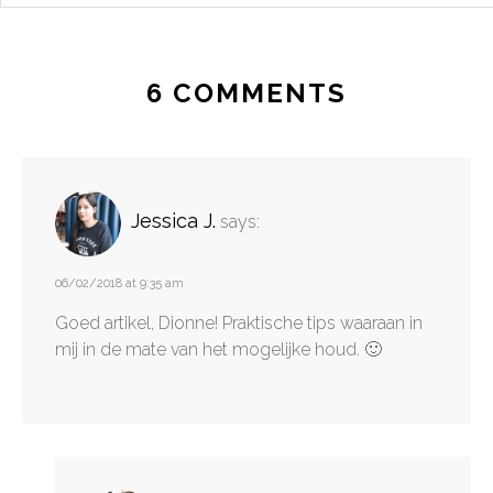
6 COMMENTS
Jessica J.
says:
06/02/2018 at 9:35 am
Goed artikel, Dionne! Praktische tips waaraan in
mij in de mate van het mogelijke houd. 🙂