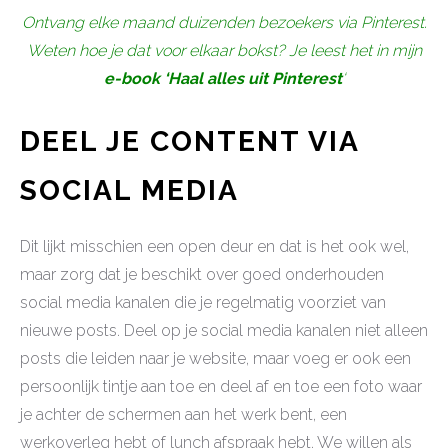
Ontvang elke maand duizenden bezoekers via Pinterest.
Weten hoe je dat voor elkaar bokst? Je leest het in mijn
e-book ‘Haal alles uit Pinterest
‘
DEEL JE CONTENT VIA
SOCIAL MEDIA
Dit lijkt misschien een open deur en dat is het ook wel,
maar zorg dat je beschikt over goed onderhouden
social media kanalen die je regelmatig voorziet van
nieuwe posts. Deel op je social media kanalen niet alleen
posts die leiden naar je website, maar voeg er ook een
persoonlijk tintje aan toe en deel af en toe een foto waar
je achter de schermen aan het werk bent, een
werkoverleg hebt of lunch afspraak hebt. We willen als